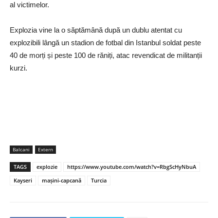
al victimelor.
Explozia vine la o săptămână după un dublu atentat cu
explozibili lângă un stadion de fotbal din Istanbul soldat peste
40 de morți și peste 100 de răniți, atac revendicat de militanții
kurzi.
Balcani
Extern
TAGS
explozie
https://www.youtube.com/watch?v=RbgScHyNbuA
Kayseri
mașini-capcană
Turcia