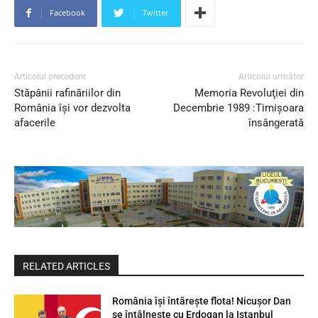
Facebook
Twitter
Articolul precedent
Articolul următor
Stăpânii rafinăriilor din
Memoria Revoluţiei din
România îşi vor dezvolta
Decembrie 1989 :Timişoara
afacerile
însângerată
RELATED ARTICLES
România își întărește flota! Nicușor Dan
se întâlnește cu Erdogan la Istanbul