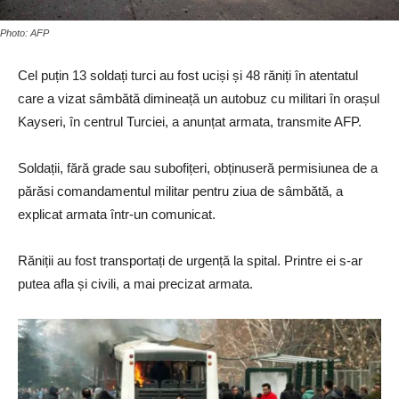
Photo: AFP
Cel puțin 13 soldați turci au fost uciși și 48 răniți în atentatul
care a vizat sâmbătă dimineață un autobuz cu militari în orașul
Kayseri, în centrul Turciei, a anunțat armata, transmite AFP.
Soldații, fără grade sau subofițeri, obținuseră permisiunea de a
părăsi comandamentul militar pentru ziua de sâmbătă, a
explicat armata într-un comunicat.
Răniții au fost transportați de urgență la spital. Printre ei s-ar
putea afla și civili, a mai precizat armata.