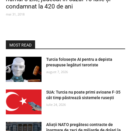
condamnat la 420 de ani
mai 31, 2018
MOST READ
Turcia folosește AI pentru a depista
presupuse legături teroriste
august 7, 2026
SUA: Turcia nu poate primi avioane F-35
cât timp păstrează sistemele rusești
iulie 24, 2026
Aliații NATO pregătesc contracte de
înarmare de zeci de miliarde de dolari la