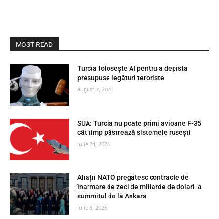
MOST READ
Turcia folosește AI pentru a depista
presupuse legături teroriste
august 7, 2026
SUA: Turcia nu poate primi avioane F-35
cât timp păstrează sistemele rusești
iulie 24, 2026
Aliații NATO pregătesc contracte de
înarmare de zeci de miliarde de dolari la
summitul de la Ankara
iulie 8, 2026