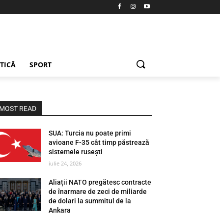
ETICĂ
SPORT
MOST READ
SUA: Turcia nu poate primi
avioane F-35 cât timp păstrează
sistemele rusești
iulie 24, 2026
Aliații NATO pregătesc contracte
de înarmare de zeci de miliarde
de dolari la summitul de la
Ankara