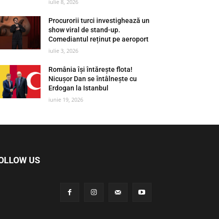
iulie 8, 2026
Procurorii turci investighează un
show viral de stand-up.
Comediantul reținut pe aeroport
iulie 3, 2026
România își întărește flota!
Nicușor Dan se întâlnește cu
Erdogan la Istanbul
iunie 19, 2026
OLLOW US