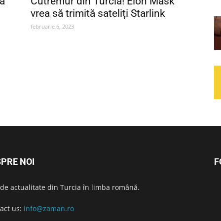
 a
Cutremur din Turcia! Elon Mask
vrea să trimită sateliți Starlink
februarie 6, 2023
PRE NOI
F
i de actualitate din Turcia în limba română.
act us:
info@zaman.ro