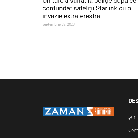
Un turc a sunat la poliție după ce
confundat sateliții Starlink cu o
invazie extraterestră
septembrie 28, 2023
DES
Știr
Cont