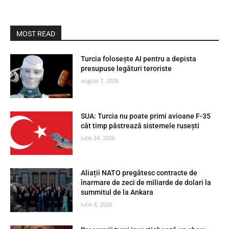
MOST READ
Turcia folosește AI pentru a depista
presupuse legături teroriste
august 7, 2026
SUA: Turcia nu poate primi avioane F-35
cât timp păstrează sistemele rusești
iulie 24, 2026
Aliații NATO pregătesc contracte de
înarmare de zeci de miliarde de dolari la
summitul de la Ankara
iulie 8, 2026