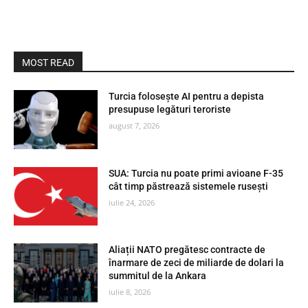
MOST READ
Turcia folosește AI pentru a depista
presupuse legături teroriste
august 7, 2026
SUA: Turcia nu poate primi avioane F-35
cât timp păstrează sistemele rusești
iulie 24, 2026
Aliații NATO pregătesc contracte de
înarmare de zeci de miliarde de dolari la
summitul de la Ankara
iulie 8, 2026