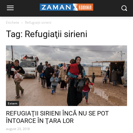
Etichete
Refugiaţii sirieni
Tag:
Refugiaţii sirieni
Extern
REFUGIAŢII SIRIENI ÎNCĂ NU SE POT
ÎNTOARCE ÎN ŢARA LOR
august 23, 2018