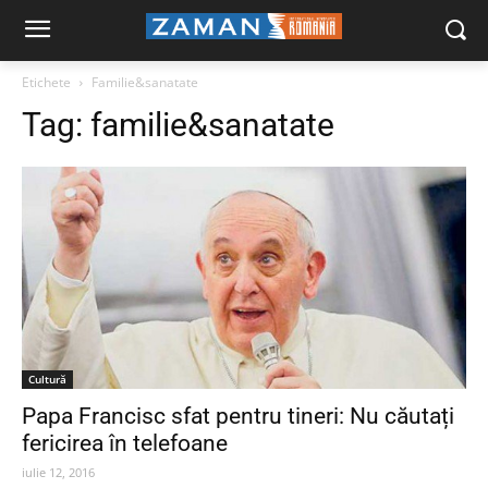
Etichete
Familie&sanatate
Tag:
familie&sanatate
Cultură
Papa Francisc sfat pentru tineri: Nu căutați
fericirea în telefoane
iulie 12, 2016