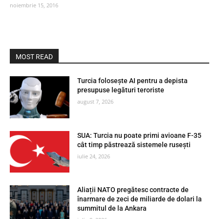
noiembrie 15, 2016
MOST READ
Turcia folosește AI pentru a depista
presupuse legături teroriste
august 7, 2026
SUA: Turcia nu poate primi avioane F-35
cât timp păstrează sistemele rusești
iulie 24, 2026
Aliații NATO pregătesc contracte de
înarmare de zeci de miliarde de dolari la
summitul de la Ankara