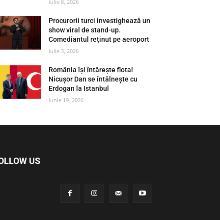
iulie 8, 2026
Procurorii turci investighează un
show viral de stand-up.
Comediantul reținut pe aeroport
iulie 3, 2026
România își întărește flota!
Nicușor Dan se întâlnește cu
Erdogan la Istanbul
iunie 19, 2026
OLLOW US