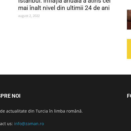
Istanbul: Inflația anuală a atins cel
mai înalt nivel din ultimii 24 de ani
august 2, 2022
PRE NOI
F
i de actualitate din Turcia în limba română.
act us:
info@zaman.ro