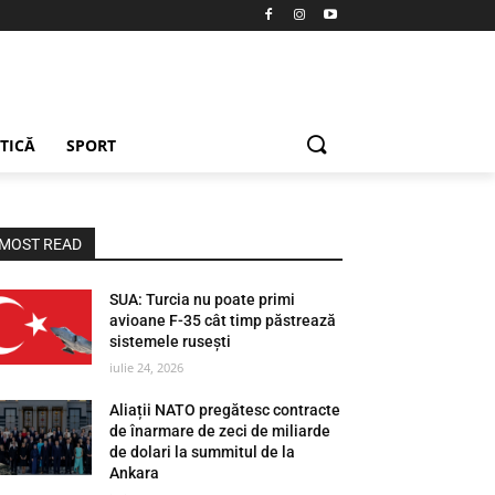
ETICĂ
SPORT
MOST READ
SUA: Turcia nu poate primi
avioane F-35 cât timp păstrează
sistemele rusești
iulie 24, 2026
Aliații NATO pregătesc contracte
de înarmare de zeci de miliarde
de dolari la summitul de la
Ankara