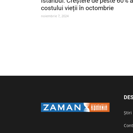
Istanbul: Creștere de peste 60% a
costului vieții în octombrie
noiembrie 7, 2024
DES
Știr
Cont