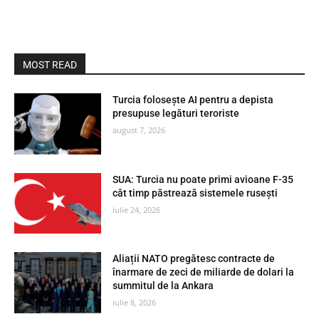
MOST READ
Turcia folosește AI pentru a depista
presupuse legături teroriste
august 7, 2026
SUA: Turcia nu poate primi avioane F-35
cât timp păstrează sistemele rusești
iulie 24, 2026
Aliații NATO pregătesc contracte de
înarmare de zeci de miliarde de dolari la
summitul de la Ankara
iulie 8, 2026