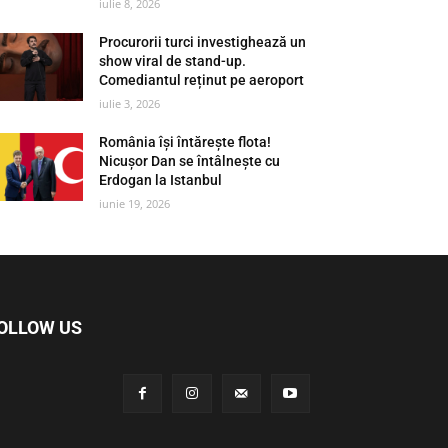
iulie 8, 2026
Procurorii turci investighează un
show viral de stand-up.
Comediantul reținut pe aeroport
iulie 3, 2026
România își întărește flota!
Nicușor Dan se întâlnește cu
Erdogan la Istanbul
iunie 19, 2026
OLLOW US