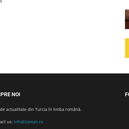
i
PRE NOI
F
i de actualitate din Turcia în limba română.
act us:
info@zaman.ro