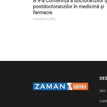
A 9-a Conferință a doctoranzilor ș
postdoctoranzilor în medicină și
farmacie
decembrie 7, 2016
DES
Știr
Cont