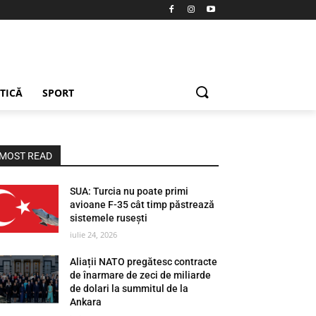
ETICĂ
SPORT
MOST READ
SUA: Turcia nu poate primi
avioane F-35 cât timp păstrează
sistemele rusești
iulie 24, 2026
Aliații NATO pregătesc contracte
de înarmare de zeci de miliarde
de dolari la summitul de la
Ankara