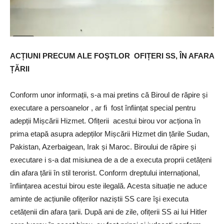
ACȚIUNI PRECUM ALE FOŞTLOR OFIȚERI SS, ÎN AFARA
ȚĂRII
Conform unor informații, s-a mai pretins că Biroul de răpire și
executare a persoanelor , ar fi fost înființat special pentru
adepții Mișcării Hizmet. Ofițerii acestui birou vor acționa în
prima etapă asupra adepților Mișcării Hizmet din țările Sudan,
Pakistan, Azerbaigean, Irak și Maroc. Biroului de răpire și
executare i s-a dat misiunea de a de a executa proprii cetățeni
din afara țării în stil terorist. Conform dreptului internațional,
înființarea acestui birou este ilegală. Acesta situație ne aduce
aminte de acțiunile ofițerilor naziștii SS care îşi executa
cetățenii din afara țarii. După ani de zile, ofițerii SS ai lui Hitler