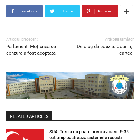
Facebook
Twitter
Pinterest
Articolul precedent
Articolul următor
Parlament: Moțiunea de
De drag de poezie. Copiii şi
cenzură a fost adoptată
cartea.
RELATED ARTICLES
SUA: Turcia nu poate primi avioane F-35
cât timp păstrează sistemele rusești