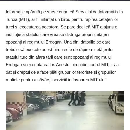
Informaţie apărută pe surse cum că Serviciul de Informații din
Turcia (MIT), ar fi înființat un birou pentru răpirea cetățenilor
turci și executarea acestora. Se pare deci că MIT a ajuns o
instituție a statului care vrea să distrugă proprii cetățeni
opozanți ai regimului Erdogan. Una din datoriile pe care
trebuie să execute acest birou este de răpirea cetățenilor
statului turc din afara țării care sunt opozanți ai regimului
Erdogan și executarea lor. Acestui birou din cadrul MIT, i s-a
dat și dreptul de a face plăți grupurilor teroriste și grupurilor
mafiote pentru a săvârși serviciil în favoarea MIT-ului.