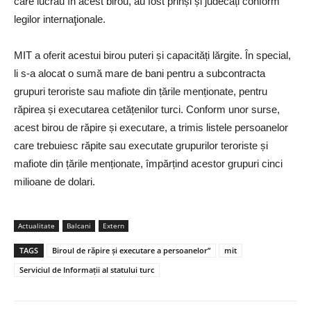
care lucrau în acest birou, au fost prinși și judecați conform
legilor internaţionale.
MIT a oferit acestui birou puteri și capacități lărgite. În special,
li s-a alocat o sumă mare de bani pentru a subcontracta
grupuri teroriste sau mafiote din țările menționate, pentru
răpirea și executarea cetățenilor turci. Conform unor surse,
acest birou de răpire și executare, a trimis listele persoanelor
care trebuiesc răpite sau executate grupurilor teroriste și
mafiote din țările menționate, împărțind acestor grupuri cinci
milioane de dolari.
Actualitate
Balcani
Extern
TAGS
Biroul de răpire și executare a persoanelor”
mit
Serviciul de Informații al statului turc