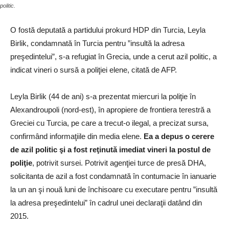
politic.
O fostă deputată a partidului prokurd HDP din Turcia, Leyla
Birlik, condamnată în Turcia pentru ”insultă la adresa
preşedintelui”, s-a refugiat în Grecia, unde a cerut azil politic, a
indicat vineri o sursă a poliţiei elene, citată de AFP.
Leyla Birlik (44 de ani) s-a prezentat miercuri la poliţie în
Alexandroupoli (nord-est), în apropiere de frontiera terestră a
Greciei cu Turcia, pe care a trecut-o ilegal, a precizat sursa,
confirmând informaţiile din media elene.
Ea a depus o cerere
de azil politic şi a fost reţinută imediat vineri la postul de
poliţie
, potrivit sursei. Potrivit agenţiei turce de presă DHA,
solicitanta de azil a fost condamnată în contumacie în ianuarie
la un an şi nouă luni de închisoare cu executare pentru ”insultă
la adresa preşedintelui” în cadrul unei declaraţii datând din
2015.