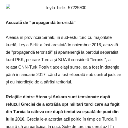
Acuzată de ”propagandă teroristă”
Aleasă în provincia Sirnak, în sud-estul turc cu majoritate
kurdă, Leyla Birlik a fost arestată în noiembrie 2016, acuzată
de ”propagandă teroristă” şi apartenenţă la partidul separatist
kurd PKK, pe care Turcia şi SUA îl consideră ”terorist”, a
relatat CNN-Turk Potrivit aceleiaşi surse, ea a fost în detenţie
până în ianuarie 2017, când a fost eliberată sub control judiciar
şi cu interdicţie de a părăsi teritoriul.
Relaţiile dintre Atena şi Ankara sunt tensionate după
refuzul Greciei de a extrăda opt militari turci care au fugit
din Turcia la câteva ore după tentativa eşuată de puci din
iulie 2016.
Grecia le-a acordat azil politic în timp ce Turcia îi
acuză că au participat la puci. Sute de turci au cerut azil în