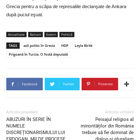
Grecia pentru a scăpa de represaliile declanşate de Ankara
după puciul eşuat.
Actualitate
Balcani
Extern
Politică
TAGS
azil politic în Grecia
HDP
Leyla Birlik
Prigoană în Turcia. O fostă deputată
Facebook
Twitter
Pinterest
Articolul precedent
Articolul următor
ABUZURI ÎN SERIE ÎN
Peisajul religios al
NUMELE
minorităților din România
DISCREȚIONARISMULUI LUI
trebuie să fie dominat de
ERDOGAN. MII DE PROCESE.
dialog şi pluralism