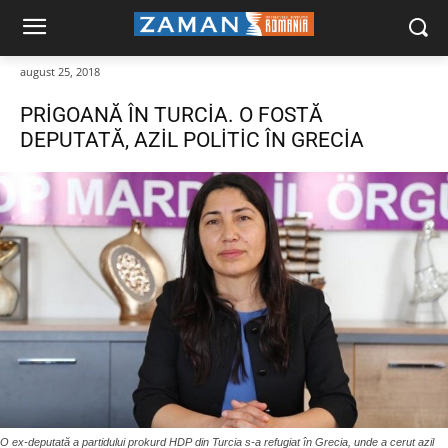
august 25, 2018
PRİGOANĂ ÎN TURCİA. O FOSTĂ
DEPUTATĂ, AZİL POLİTİC ÎN GRECİA
O ex-deputată a partidului prokurd HDP din Turcia s-a refugiat în Grecia, unde a cerut azil