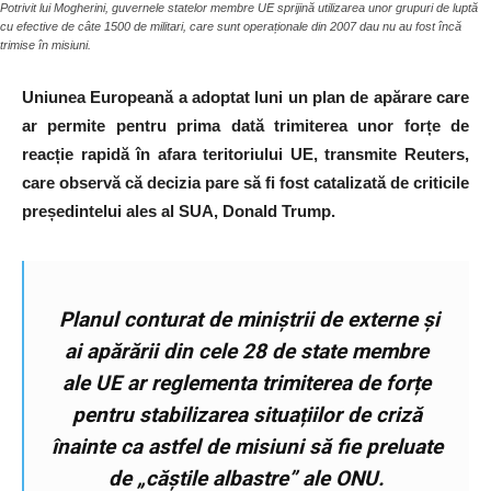
Potrivit lui Mogherini, guvernele statelor membre UE sprijină utilizarea unor grupuri de luptă
cu efective de câte 1500 de militari, care sunt operaționale din 2007 dau nu au fost încă
trimise în misiuni.
Uniunea Europeană a adoptat luni un plan de apărare care
ar permite pentru prima dată trimiterea unor forțe de
reacție rapidă în afara teritoriului UE, transmite Reuters,
care observă că decizia pare să fi fost catalizată de criticile
președintelui ales al SUA, Donald Trump.
Planul conturat de miniștrii de externe și
ai apărării din cele 28 de state membre
ale UE ar reglementa trimiterea de forțe
pentru stabilizarea situațiilor de criză
înainte ca astfel de misiuni să fie preluate
de „căștile albastre” ale ONU.