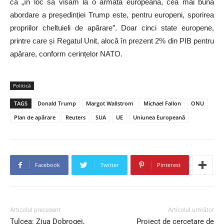
că „în loc să visăm la o armată europeană, cea mai bună
abordare a președinției Trump este, pentru europeni, sporirea
propriilor cheltuieli de apărare”. Doar cinci state europene,
printre care și Regatul Unit, alocă în prezent 2% din PIB pentru
apărare, conform cerințelor NATO.
Politică
TAGS
Donald Trump
Margot Wallstrom
Michael Fallon
ONU
Plan de apărare
Reuters
SUA
UE
Uniunea Europeană
Facebook
Twitter
Pinterest
Articolul precedent
Articolul următor
Tulcea: Ziua Dobrogei,
Proiect de cercetare de