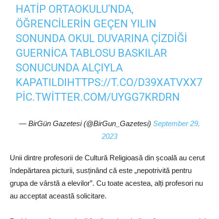
HATIP ORTAOKULU’NDA,
ÖĞRENCILERIN GEÇEN YILIN
SONUNDA OKUL DUVARINA ÇIZDIĞI
GUERNICA TABLOSU BASKILAR
SONUCUNDA ALÇIYLA
KAPATILDI
HTTPS://T.CO/D39XATVXX7
PIC.TWITTER.COM/UYGG7KRDRN
— BirGün Gazetesi (@BirGun_Gazetesi)
September 29,
2023
Unii dintre profesorii de Cultură Religioasă din școală au cerut
îndepărtarea picturii, susținând că este „nepotrivită pentru
grupa de vârstă a elevilor”. Cu toate acestea, alți profesori nu
au acceptat această solicitare.