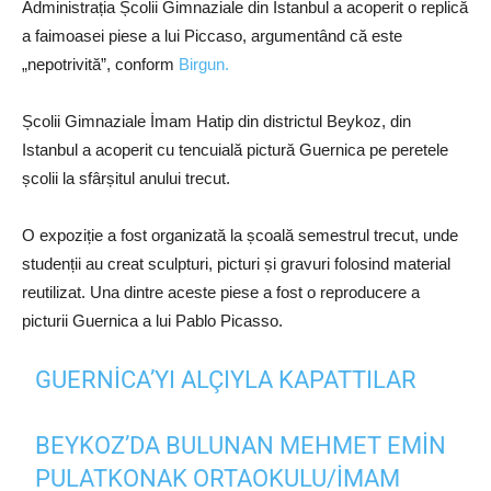
Administrația Școlii Gimnaziale din Istanbul a acoperit o replică
a faimoasei piese a lui Piccaso, argumentând că este
„nepotrivită”, conform
Birgun.
Școlii Gimnaziale İmam Hatip din districtul Beykoz, din
Istanbul a acoperit cu tencuială pictură Guernica pe peretele
școlii la sfârșitul anului trecut.
O expoziție a fost organizată la școală semestrul trecut, unde
studenții au creat sculpturi, picturi și gravuri folosind material
reutilizat. Una dintre aceste piese a fost o reproducere a
picturii Guernica a lui Pablo Picasso.
GUERNICA’YI ALÇIYLA KAPATTILAR
BEYKOZ’DA BULUNAN MEHMET EMIN
PULATKONAK ORTAOKULU/İMAM