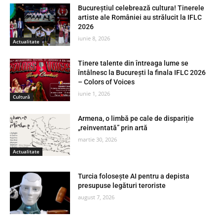
Bucureștiul celebrează cultura! Tinerele
artiste ale României au strălucit la IFLC
2026
iunie 8, 2026
Actualitate
Tinere talente din întreaga lume se
întâlnesc la București la finala IFLC 2026
– Colors of Voices
iunie 1, 2026
Cultură
Armena, o limbă pe cale de dispariție
„reinventată” prin artă
martie 30, 2026
Actualitate
Turcia folosește AI pentru a depista
presupuse legături teroriste
august 7, 2026