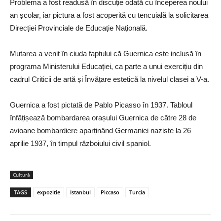
Problema a fost readusă în discuție odată cu începerea noului
an școlar, iar pictura a fost acoperită cu tencuială la solicitarea
Direcției Provinciale de Educație Națională.
Mutarea a venit în ciuda faptului că Guernica este inclusă în
programa Ministerului Educației, ca parte a unui exercițiu din
cadrul Criticii de artă și Învățare estetică la nivelul clasei a V-a.
Guernica a fost pictată de Pablo Picasso în 1937. Tabloul
înfățișează bombardarea orașului Guernica de către 28 de
avioane bombardiere aparținând Germaniei naziste la 26
aprilie 1937, în timpul războiului civil spaniol.
Cultură
TAGS
expozitie
Istanbul
Piccaso
Turcia