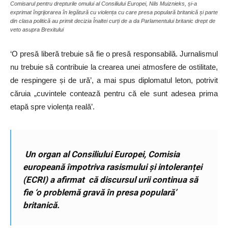
Comisarul pentru drepturile omului al Consiliului Europei, Nils Muiznieks, și-a
exprimat îngrijorarea în legătură cu violența cu care presa populară britanică și parte
din clasa politică au primit decizia Înaltei curți de a da Parlamentului britanic drept de
veto asupra Brexitului
‘O presă liberă trebuie să fie o presă responsabilă. Jurnalismul
nu trebuie să contribuie la crearea unei atmosfere de ostilitate,
de respingere și de ură’, a mai spus diplomatul leton, potrivit
căruia „cuvintele contează pentru că ele sunt adesea prima
etapă spre violența reală’.
Un organ al Consiliului Europei, Comisia
europeană împotriva rasismului și intoleranței
(ECRI) a afirmat că discursul urii continua să
fie ‘o problemă gravă în presa populară’
britanică.