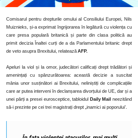
Comisarul pentru drepturile omului al Consiliului Europei, Nils
Muiznieks, și-a exprimat îngrijorarea în legătură cu violența cu
care presa populară britanică și parte din clasa politică au
primit decizia Înaltei curți de a da Parlamentului britanic drept
de veto asupra Brexitului, relatează
AFP.
Apeluri la viol și la omor, judecători calificați drept trădători și
amenințați cu spânzurătoarea: această decizie a suscitat
mânia unor susținători ai Brexitului, neliniștiți de complicațiile
care ar putea interveni în declanșarea divorțului de UE, dar și a
unei părți a presei eurosceptice, tabloidul
Daily Mail
neezitând
să-i prezinte pe cei trei magistrați drept „inamici ai poporului’.
În fața violenței atacurilor, mai mulți