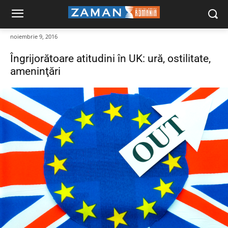
noiembrie 9, 2016
Îngrijorătoare atitudini în UK: ură, ostilitate,
ameninţări