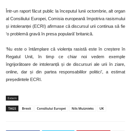
Într-un raport făcut public la începutul lunii octombrie, alt organ
al Consiliului Europei, Comisia europeană împotriva rasismului
și intoleranței (ECRI) afirmase că discursul urii continua să fie
‘o problemă gravă în presa populară’ britanică.
‘Nu este o întâmplare că violența rasistă este în creștere în
Regatul Unit, în timp ce chiar noi vedem exemple
îngrijorătoare de intoleranță și de discursuri ale urii în ziare,
online, dar și din partea responsabililor politici’, a estimat
președintele ECRI.
Extern
TAGS
Brexit
Consiliului Europei
Nils Muiznieks
UK