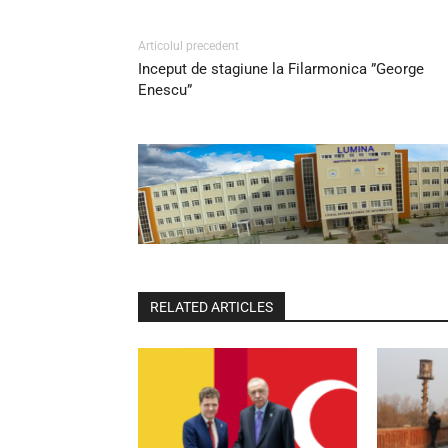
Articolul precedent
Inceput de stagiune la Filarmonica ”George
Enescu”
RELATED ARTICLES