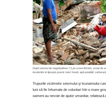
După seismul de magnitudinea 7,5 pe scara Richter, urmat de un t
locuitorilor le lipseşte practic totul: hrană, apă potabilă, carbur
Trupurile victimelor seismului şi tsunamiului ca
luni să fie înhumate de voluntari într-o mare 
oameni au nevoie de ajutor umanitar, relatează