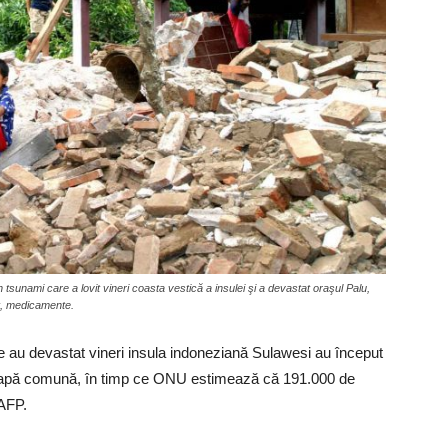
sunami care a lovit vineri coasta vestică a insulei şi a devastat oraşul Palu,
ant, medicamente.
re au devastat vineri insula indoneziană Sulawesi au început
groapă comună, în timp ce ONU estimează că 191.000 de
 AFP.