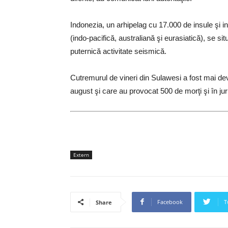
Indonezia, un arhipelag cu 17.000 de insule şi in
(indo-pacifică, australiană şi eurasiatică), se s
puternică activitate seismică.
Cutremurul de vineri din Sulawesi a fost mai dev
august şi care au provocat 500 de morţi şi în jur
Extern
Facebook
T
Share