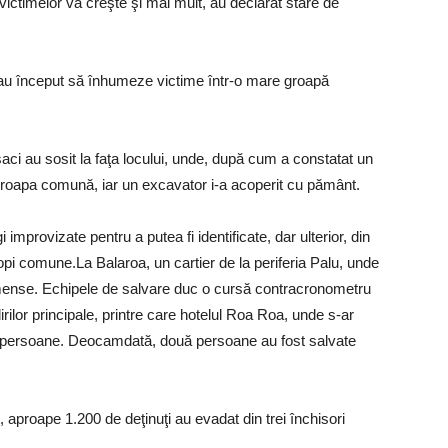
 victimelor va creşte şi mai mult, au declarat stare de
 au început să înhumeze victime într-o mare groapă
aci au sosit la faţa locului, unde, după cum a constatat un
n groapa comună, iar un excavator i-a acoperit cu pământ.
improvizate pentru a putea fi identificate, dar ulterior, din
opi comune.La Balaroa, un cartier de la periferia Palu, unde
imense. Echipele de salvare duc o cursă contracronometru
dirilor principale, printre care hotelul Roa Roa, unde s-ar
de persoane. Deocamdată, două persoane au fost salvate
 aproape 1.200 de deţinuţi au evadat din trei închisori