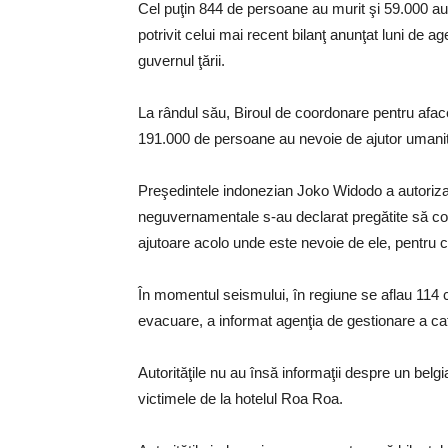
Cel puţin 844 de persoane au murit şi 59.000 au
potrivit celui mai recent bilanţ anunţat luni de a
guvernul ţării.
La rândul său, Biroul de coordonare pentru a
191.000 de persoane au nevoie de ajutor umanit
Preşedintele indonezian Joko Widodo a autorizat 
neguvernamentale s-au declarat pregătite să cont
ajutoare acolo unde este nevoie de ele, pentru că
În momentul seismului, în regiune se aflau 114 cet
evacuare, a informat agenţia de gestionare a cat
Autorităţile nu au însă informaţii despre un belg
victimele de la hotelul Roa Roa.