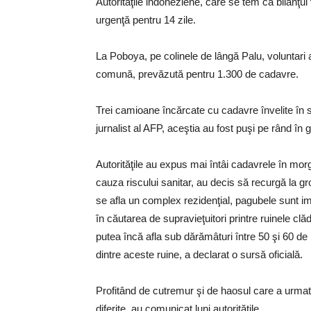
Autorităţile indoneziene, care se tem că bilanţul
urgenţă pentru 14 zile.
La Poboya, pe colinele de lângă Palu, voluntari
comună, prevăzută pentru 1.300 de cadavre.
Trei camioane încărcate cu cadavre învelite în s
jurnalist al AFP, aceştia au fost puşi pe rând î
Autorităţile au expus mai întâi cadavrele în morgi 
cauza riscului sanitar, au decis să recurgă la gr
se afla un complex rezidenţial, pagubele sunt 
în căutarea de supravieţuitori printre ruinele clă
putea încă afla sub dărămâturi între 50 şi 60 
dintre aceste ruine, a declarat o sursă oficială.
Profitând de cutremur şi de haosul care a urmat,
diferite, au comunicat luni autorităţile.