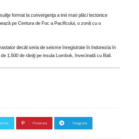
suliţe format la convergenţa a trei mari plăci tectonice
ituează pe Centura de Foc a Pacificului, o zonă cu o
astator decât seria de seisme înregistrate în Indonezia în
 de 1.500 de răniţi pe insula Lombok, învecinată cu Bali.
witter
Pinterest
Telegram