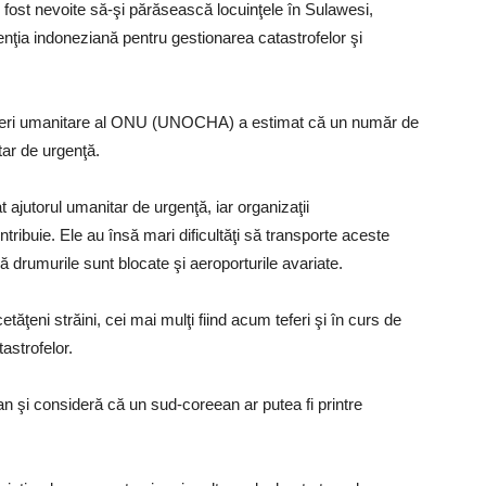
 fost nevoite să-şi părăsească locuinţele în Sulawesi,
genţia indoneziană pentru gestionarea catastrofelor şi
faceri umanitare al ONU (UNOCHA) a estimat că un număr de
ar de urgenţă.
ajutorul umanitar de urgenţă, iar organizaţii
ribuie. Ele au însă mari dificultăţi să transporte aceste
 drumurile sunt blocate şi aeroporturile avariate.
ăţeni străini, cei mai mulţi fiind acum teferi şi în curs de
astrofelor.
ian şi consideră că un sud-coreean ar putea fi printre