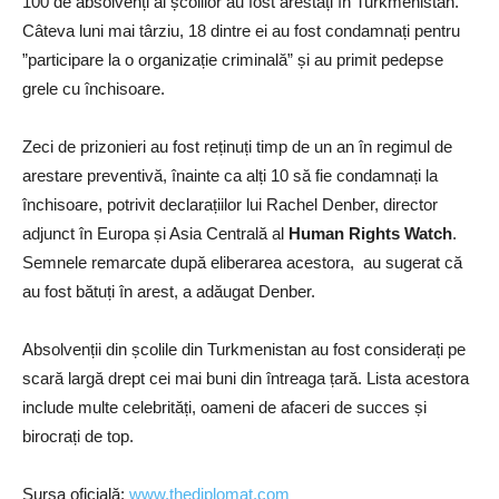
100 de absolvenți ai școlilor au fost arestați în Turkmenistan.
Câteva luni mai târziu, 18 dintre ei au fost condamnați pentru
”participare la o organizație criminală” și au primit pedepse
grele cu închisoare.
Zeci de prizonieri au fost reținuți timp de un an în regimul de
arestare preventivă, înainte ca alți 10 să fie condamnați la
închisoare, potrivit declarațiilor lui Rachel Denber, director
adjunct în Europa și Asia Centrală al
Human Rights Watch
.
Semnele remarcate după eliberarea acestora, au sugerat că
au fost bătuți în arest, a adăugat Denber.
Absolvenții din școlile din Turkmenistan au fost considerați pe
scară largă drept cei mai buni din întreaga țară. Lista acestora
include multe celebrități, oameni de afaceri de succes și
birocrați de top.
Sursa oficială:
www.thediplomat.com