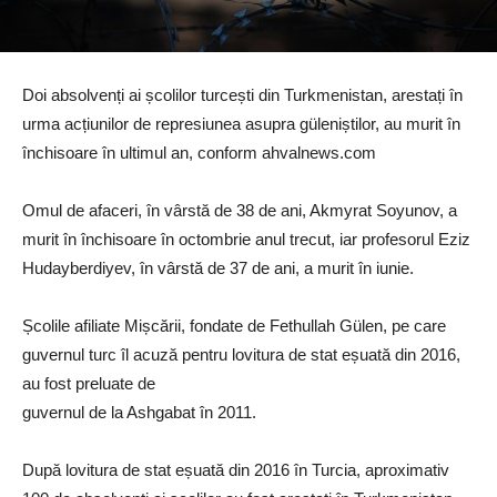
Doi absolvenți ai școlilor turcești din Turkmenistan, arestați în
urma acțiunilor de represiunea asupra güleniștilor, au murit în
închisoare în ultimul an, conform ahvalnews.com
Omul de afaceri, în vârstă de 38 de ani, Akmyrat Soyunov, a
murit în închisoare în octombrie anul trecut, iar profesorul Eziz
Hudayberdiyev, în vârstă de 37 de ani, a murit în iunie.
Școlile afiliate Mișcării, fondate de Fethullah Gülen, pe care
guvernul turc îl acuză pentru lovitura de stat eșuată din 2016,
au fost preluate de
guvernul de la Ashgabat în 2011.
După lovitura de stat eșuată din 2016 în Turcia, aproximativ