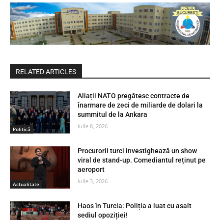
RELATED ARTICLES
Aliații NATO pregătesc contracte de
înarmare de zeci de miliarde de dolari la
summitul de la Ankara
iulie 8, 2026
Politică
Procurorii turci investighează un show
viral de stand-up. Comediantul reținut pe
aeroport
iulie 3, 2026
Actualitate
Haos în Turcia: Poliția a luat cu asalt
sediul opoziției!