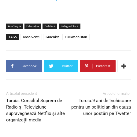
AnaSayfa
Educaţie
Politică
Religie-Etică
TAGS
absolventi
Gulenist
Turkmenistan
Facebook
Twitter
Pinterest
Articolul precedent
Articolul următor
Turcia: Consiliul Suprem de
Turcia:9 ani de închisoare
Radio și Televiziune
pentru un politician din cauza
supraveghează Netflix și alte
unor postări pe Twetter
organizații media