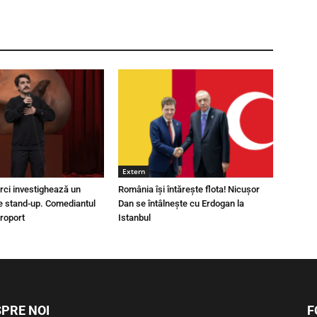
Extern
urci investighează un
România își întărește flota! Nicușor
e stand-up. Comediantul
Dan se întâlnește cu Erdogan la
eroport
Istanbul
PRE NOI
F