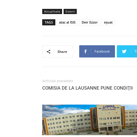
Actualitate
Extern
TAGS
atac al ISIS
Deir Ezzor
eșuat
Facebook
T
Share
Articolul precedent
COMISIA DE LA LAUSANNE PUNE CONDIŢII