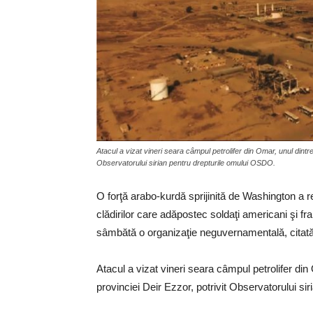
Atacul a vizat vineri seara câmpul petrolifer din Omar, unul dintre 
Observatorului sirian pentru drepturile omului OSDO.
O forţă arabo-kurdă sprijinită de Washington a re
clădirilor care adăpostec soldaţi americani şi fran
sâmbătă o organizaţie neguvernamentală, citat
Atacul a vizat vineri seara câmpul petrolifer din 
provinciei Deir Ezzor, potrivit Observatorului s