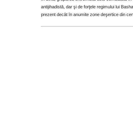
antijihadistă, dar şi de forţele regimului lui Ba
prezent decât în anumite zone deşertice din centru