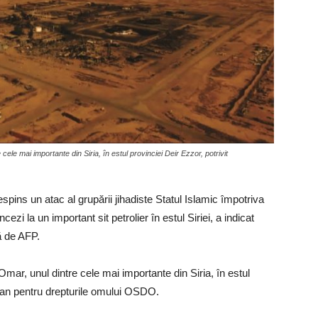
cele mai importante din Siria, în estul provinciei Deir Ezzor, potrivit
spins un atac al grupării jihadiste Statul Islamic împotriva
cezi la un important sit petrolier în estul Siriei, a indicat
ă de AFP.
Omar, unul dintre cele mai importante din Siria, în estul
irian pentru drepturile omului OSDO.