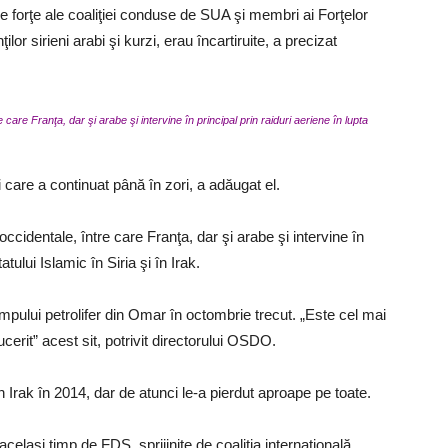
are forţe ale coaliţiei conduse de SUA şi membri ai Forţelor
r sirieni arabi şi kurzi, erau încartiruite, a precizat
care Franţa, dar şi arabe şi intervine în principal prin raiduri aeriene în lupta
i care a continuat până în zori, a adăugat el.
ccidentale, între care Franţa, dar şi arabe şi intervine în
atului Islamic în Siria şi în Irak.
pului petrolifer din Omar în octombrie trecut. „Este cel mai
erit” acest sit, potrivit directorului OSDO.
 în Irak în 2014, dar de atunci le-a pierdut aproape pe toate.
celaşi timp de FDS, sprijinite de coaliţia internaţională