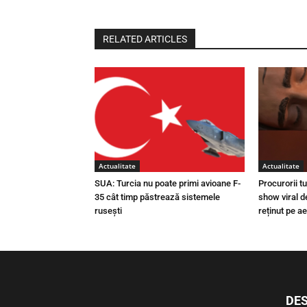
RELATED ARTICLES
Actualitate
Actualitate
SUA: Turcia nu poate primi avioane F-
Procurorii t
35 cât timp păstrează sistemele
show viral d
rusești
reținut pe a
DES