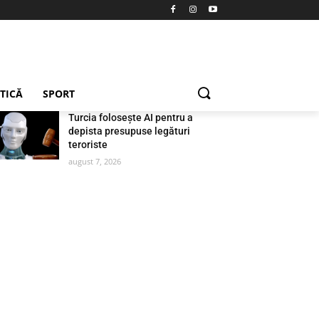
ETICĂ
SPORT
Turcia folosește AI pentru a
depista presupuse legături
teroriste
august 7, 2026