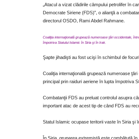
„Atacul a vizat clădirile câmpului petrolifer în c
Democrate Siriene (FDS)”, o alianţă a combatanţilo
directorul OSDO, Rami Abdel Rahmane.
Coaliţia internaţională grupează numeroase ţări occidentale, între 
împotriva Statului Islamic în Siria şi în Irak.
Şapte jihadişti au fost ucişi în schimbul de focur
Coaliţia internaţională grupează numeroase ţări o
principal prin raiduri aeriene în lupta împotriva St
Combatanţii FDS au preluat controlul asupra câm
important atac de acest tip de când FDS au recuc
Statul Islamic ocupase teritorii vaste în Siria şi
În Siria, gruparea extremistă este combătută în a