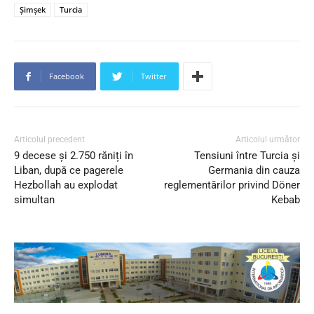
Șimșek
Turcia
Facebook
Twitter
Articolul precedent
Articolul următor
9 decese și 2.750 răniți în
Tensiuni între Turcia și
Liban, după ce pagerele
Germania din cauza
Hezbollah au explodat
reglementărilor privind Döner
simultan
Kebab