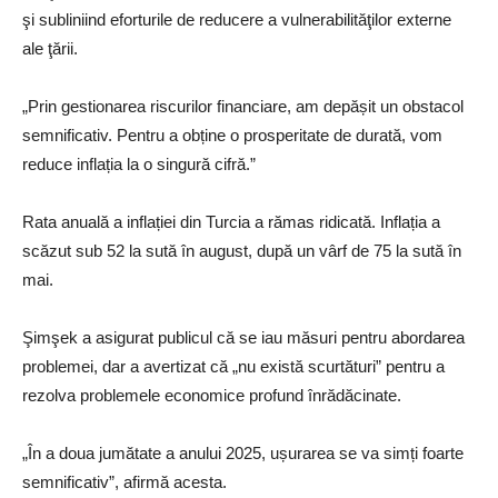
şi subliniind eforturile de reducere a vulnerabilităţilor externe
ale ţării.
„Prin gestionarea riscurilor financiare, am depășit un obstacol
semnificativ. Pentru a obține o prosperitate de durată, vom
reduce inflația la o singură cifră.”
Rata anuală a inflației din Turcia a rămas ridicată. Inflația a
scăzut sub 52 la sută în august, după un vârf de 75 la sută în
mai.
Şimşek a asigurat publicul că se iau măsuri pentru abordarea
problemei, dar a avertizat că „nu există scurtături” pentru a
rezolva problemele economice profund înrădăcinate.
„În a doua jumătate a anului 2025, ușurarea se va simți foarte
semnificativ”, afirmă acesta.