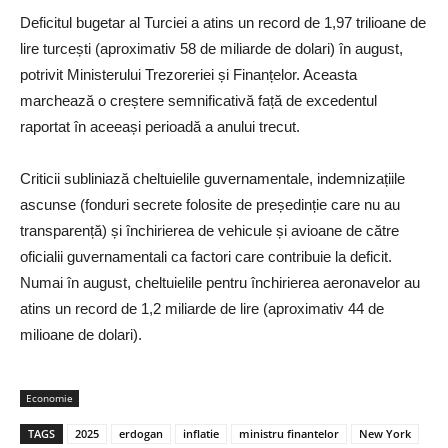
Deficitul bugetar al Turciei a atins un record de 1,97 trilioane de
lire turcești (aproximativ 58 de miliarde de dolari) în august,
potrivit Ministerului Trezoreriei și Finanțelor. Aceasta
marchează o creștere semnificativă față de excedentul
raportat în aceeași perioadă a anului trecut.
Criticii subliniază cheltuielile guvernamentale, indemnizațiile
ascunse (fonduri secrete folosite de președinție care nu au
transparență) și închirierea de vehicule și avioane de către
oficialii guvernamentali ca factori care contribuie la deficit.
Numai în august, cheltuielile pentru închirierea aeronavelor au
atins un record de 1,2 miliarde de lire (aproximativ 44 de
milioane de dolari).
Economie
TAGS
2025
erdogan
inflatie
ministru finantelor
New York