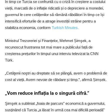
În timp ce Turcia se confruntă cu o criză în creștere a costului
vieții, marcată de o inflație ridicată și o depreciere a monedei,
guvernul le cere cetățenilor să rămână răbdători în timp ce își
intensifică eforturile de a atrage investiții străine pentru a
stabiliza economia, conform
Turkish Minutes.
Ministrul Trezoreriei și Finanțelor, Mehmet Șimşek, a
recunoscut frustrarea tot mai mare a publicului față de
creșterea prețurilor în timpul unui interviu televizat la CNN
Türk.
„Cetăţenii noştri au dreptate să se plângă, avem o problemă de
cost al vieții. Avem nevoie de răbdare și timp.”, afirmă Șimșek.
„Vom reduce inflația la o singură cifră.”
Şimşek a subliniat „foaia de parcurs” economică a guvernului,
susţinând că Turcia „a lăsat în urmă cea mai dificilă perioadă”