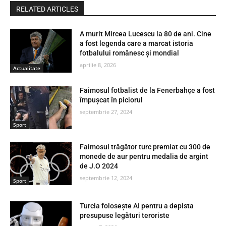
RELATED ARTICLES
A murit Mircea Lucescu la 80 de ani. Cine
a fost legenda care a marcat istoria
fotbalului românesc și mondial
aprilie 8, 2026
Actualitate
Faimosul fotbalist de la Fenerbahçe a fost
împușcat în piciorul
septembrie 27, 2024
Sport
Faimosul trăgător turc premiat cu 300 de
monede de aur pentru medalia de argint
de J.O 2024
septembrie 12, 2024
Sport
Turcia folosește AI pentru a depista
presupuse legături teroriste