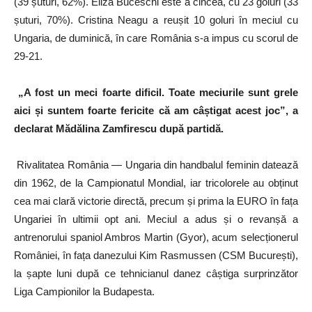
(39 șuturi, 62%). Eliza Buceschi este a cincea, cu 23 goluri (33
șuturi, 70%). Cristina Neagu a reușit 10 goluri în meciul cu
Ungaria, de duminică, în care România s-a impus cu scorul de
29-21.
„A fost un meci foarte dificil. Toate meciurile sunt grele
aici și suntem foarte fericite că am câștigat acest joc”, a
declarat Mădălina Zamfirescu după partidă.
Rivalitatea România — Ungaria din handbalul feminin datează
din 1962, de la Campionatul Mondial, iar tricolorele au obținut
cea mai clară victorie directă, precum și prima la EURO în fața
Ungariei în ultimii opt ani. Meciul a adus și o revanșă a
antrenorului spaniol Ambros Martin (Gyor), acum selecționerul
României, în fața danezului Kim Rasmussen (CSM București),
la șapte luni după ce tehnicianul danez câștiga surprinzător
Liga Campionilor la Budapesta.