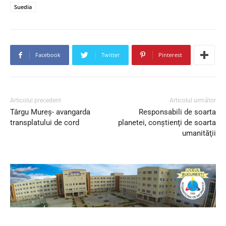
Suedia
Facebook
Twitter
Pinterest
Articolul precedent
Articolul următor
Târgu Mureş- avangarda
Responsabili de soarta
transplatului de cord
planetei, conştienţi de soarta
umanităţii