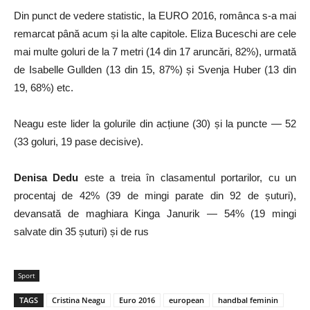
Din punct de vedere statistic, la EURO 2016, românca s-a mai
remarcat până acum și la alte capitole. Eliza Buceschi are cele
mai multe goluri de la 7 metri (14 din 17 aruncări, 82%), urmată
de Isabelle Gullden (13 din 15, 87%) și Svenja Huber (13 din
19, 68%) etc.
Neagu este lider la golurile din acțiune (30) și la puncte — 52
(33 goluri, 19 pase decisive).
Denisa Dedu
este a treia în clasamentul portarilor, cu un
procentaj de 42% (39 de mingi parate din 92 de șuturi),
devansată de maghiara Kinga Janurik — 54% (19 mingi
salvate din 35 șuturi) și de rus
Sport
TAGS
Cristina Neagu
Euro 2016
european
handbal feminin