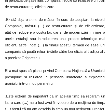
În perioada de șase luni, compania trebuie să realizeze un plan
de restructurare și eficientizare.
„Există deja o serie de măsuri în curs de adoptare la nivelul
Companiei, măsuri (…) de restructurare și de eficientizare,
atât de reducere a costurilor, dar și de modernizări minime la
unele instalații sau introducerea unui proces tehnologic mai
eficient, astfel încât (…) la finalul acestui termen de șase luni
compania să poată relua livrările către beneficiarul tradițional”,
a precizat Grigorescu.
El a mai spus că planul privind Compania Națională a Uraniului
presupune și reluarea în perioada următoare a exploatării
uraniului într-un nou perimetru.
„Este extrem de important ca în același timp să reparăm un
lucru care (…) nu a fost avut în vedere de o mulțime de timp,
(…) faptul că nu am deschis la timp un nou perimetru uranifer,