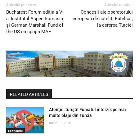
Articolul precedent
Articolul următor
Bucharest Forum ediţia a V-
Concesii ale operatorului
a, Institutul Aspen România
european de sateliţi Eutelsat,
și German Marshall Fund of
la cererea Turciei
the US cu sprijin MAE
RELATED ARTICLES
Atenție, turiști! Fumatul interzis pe mai
multe plaje din Turcia
iunie 11, 2026
Economie