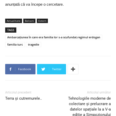
anunțată că va începe o cercetare.
Actualitate
Balcani
Extern
TAGS
Ambarcaţiunea în care era familia lor s-a scufundat.regimul erdogan
familia turc
tragedie
Facebook
Twitter
Articolul precedent
Articolul următor
Terra şi cutremurele..
Tehnologiile moderne de
colectare și prelucrare a
datelor spațiale la a V-a
ediție a Simpozionului