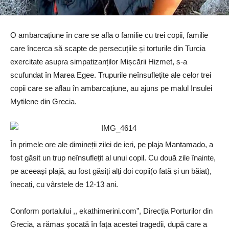
O ambarcațiune în care se afla o familie cu trei copii, familie
care încerca să scapte de persecuțiile și torturile din Turcia
exercitate asupra simpatizanților Mișcării Hizmet, s-a
scufundat în Marea Egee. Trupurile neînsuflețite ale celor trei
copii care se aflau în ambarcațiune, au ajuns pe malul Insulei
Mytilene din Grecia.
În primele ore ale dimineții zilei de ieri, pe plaja Mantamado, a
fost găsit un trup neînsuflețit al unui copil. Cu două zile înainte,
pe aceeași plajă, au fost găsiți alți doi copii(o fată și un băiat),
înecați, cu vârstele de 12-13 ani.
Conform portalului ,, ekathimerini.com”, Direcția Porturilor din
Grecia, a rămas șocată în fața acestei tragedii, după care a