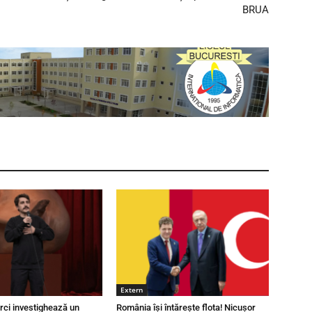
BRUA
Extern
urci investighează un
România își întărește flota! Nicușor