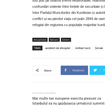
fost pus pe seama vremii nefavorabile, reamint
confruntări violente între forțele de securitate ș
între Partidul Muncitorilor din Kurdistan și autori
conflict și-au pierdut viața cel puțin 2844 de oam
refugiat din regiunea cu populație majoritar kur
Actualitate
Balcani
Extern
TAGS
accident de elicopter
militari turci
Şırnak
Facebook
T
Share
Articolul precedent
Mai multe tari europene exercita presiuni ca
Istanbulul sa nu gazduiasca urmatorul summit