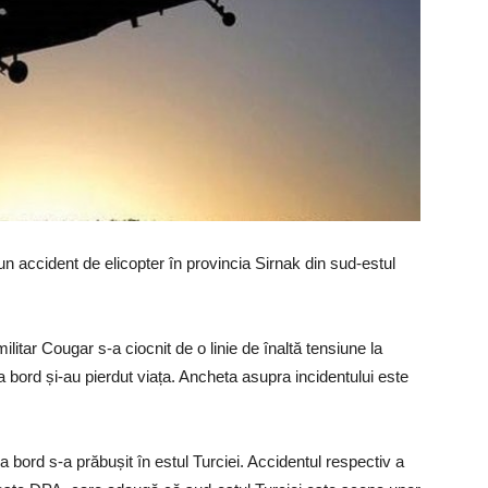
-un accident de elicopter în provincia Sirnak din sud-estul
litar Cougar s-a ciocnit de o linie de înaltă tensiune la
 la bord și-au pierdut viața. Ancheta asupra incidentului este
 la bord s-a prăbușit în estul Turciei. Accidentul respectiv a