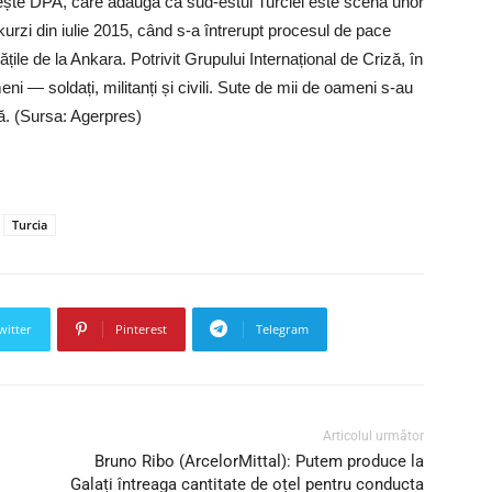
ește DPA, care adaugă că sud-estul Turciei este scena unor
i kurzi din iulie 2015, când s-a întrerupt procesul de pace
tățile de la Ankara. Potrivit Grupului Internațional de Criză, în
eni — soldați, militanți și civili. Sute de mii de oameni s-au
dă. (Sursa: Agerpres)
Turcia
witter
Pinterest
Telegram
Articolul următor
Bruno Ribo (ArcelorMittal): Putem produce la
Galați întreaga cantitate de oțel pentru conducta