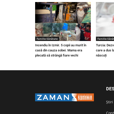
Familie-Sănătate
Familie-Sănă
Incendiu în Izmir. 5 copii au murit în
Turcia: Dezv
casă din cauza sobei. Mama era
care a dus l
plecată să strângă fiare vechi
născuți
DES
Știr
Cont