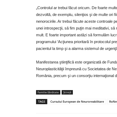
„Controlul ar trebui făcut oricum. De foarte mul
dezvoltă, de exemplu, silenţios şi de multe ori 
nenorocirile. Ar trebui făcute aceste controale 
unei introspecţii, să fim puţin mai meditativi, să 
mult. E foarte important astăzi să formulăm lucru
programului ‘Acţiunea prioritară în protocolul pr
pacientul la timp şi a alarma sistemul de urgen
Manifestarea ştiinţifică este organizată de Funda
Neuroplasticităţii împreună cu Societatea de N
România, precum şi un consorţiu internaţional de
Familie-Sănătate
Ştiinţă
TAGS
Cursului European de Neuroreabilitare
RoNeu