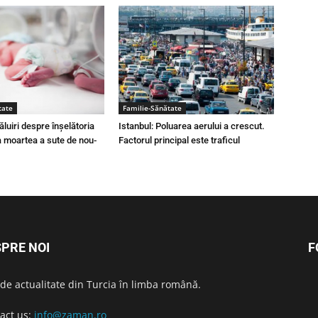
tate
Familie-Sănătate
ăluiri despre înșelătoria
Istanbul: Poluarea aerului a crescut.
a moartea a sute de nou-
Factorul principal este traficul
PRE NOI
F
i de actualitate din Turcia în limba română.
act us:
info@zaman.ro