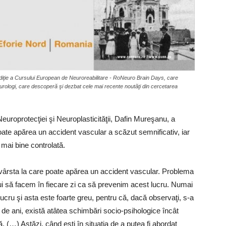
ediţie a Cursului European de Neuroreabilitare - RoNeuro Brain Days, care
eurologi, care descoperă şi dezbat cele mai recente noutăţi din cercetarea
Neuroprotecţiei şi Neuroplasticităţii, Dafin Mureşanu, a
 poate apărea un accident vascular a scăzut semnificativ, iar
 mai bine controlată.
ni vârsta la care poate apărea un accident vascular. Problema
ebui să facem în fiecare zi ca să prevenim acest lucru. Numai
ucru şi asta este foarte greu, pentru că, dacă observaţi, s-a
 30 de ani, există atâtea schimbări socio-psihologice încât
 (…) Astăzi, când eşti în situaţia de a putea fi abordat