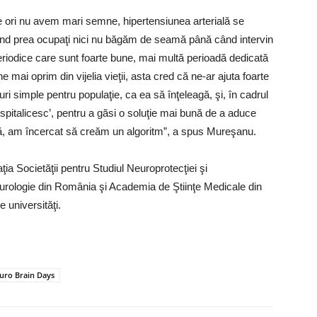
te ori nu avem mari semne, hipertensiunea arterială se
fiind prea ocupaţi nici nu băgăm de seamă până când intervin
periodice care sunt foarte bune, mai multă perioadă dedicată
ne mai oprim din vijelia vieţii, asta cred că ne-ar ajuta foarte
ri simple pentru populaţie, ca ea să înţeleagă, şi, în cadrul
espitalicesc’, pentru a găsi o soluţie mai bună de a aduce
ţă, am încercat să creăm un algoritm”, a spus Mureşanu.
ţia Societăţii pentru Studiul Neuroprotecţiei şi
eurologie din România şi Academia de Ştiinţe Medicale din
 universităţi.
ro Brain Days