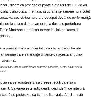
taneu, dinamica proceselor poate a crescut de 100 de ori.
ială, psihologică, mentală, asupra fiinţei umane nu a putut
daptative, societatea nu s-a preocupat decât de performanţă
ului de tensiune dintre oameni şi a dus la o perturbare
s Dafin Mureşanu, profesor doctor la Universitatea de
-Napoca.
entul vascular ar trebui făcute controale periodice, pentru că nu există
a loc.
ebuie să se adapteze şi să creeze reguli care să îi
a urmă. Salvarea este individuală, depinde în ce măsură
rce să se protejeze, să îşi modifice viaţa. Altfel – nicio