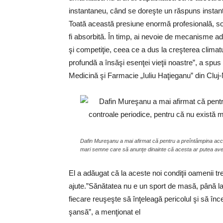
instantaneu, când se doreşte un răspuns instan
Toată această presiune enormă profesională, soc
fi absorbită. În timp, ai nevoie de mecanisme a
şi competiţie, ceea ce a dus la creşterea climat
profundă a însăşi esenţei vieţii noastre”, a spu
Medicină şi Farmacie „Iuliu Haţieganu” din Cluj
Dafin Mureşanu a mai afirmat că pentru a preîntâmpina accid
mari semne care să anunţe dinainte că acesta ar putea ave
El a adăugat că la aceste noi condiţii oamenii tr
ajute.”Sănătatea nu e un sport de masă, până l
fiecare reuşeşte să înţeleagă pericolul şi să înce
şansă”, a menţionat el