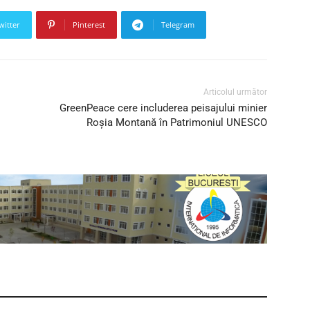
witter
Pinterest
Telegram
Articolul următor
GreenPeace cere includerea peisajului minier
Roşia Montană în Patrimoniul UNESCO