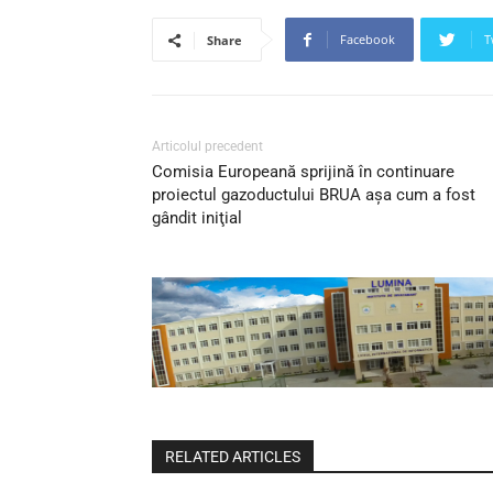
Facebook
T
Share
Articolul precedent
Comisia Europeană sprijină în continuare
proiectul gazoductului BRUA aşa cum a fost
gândit iniţial
RELATED ARTICLES