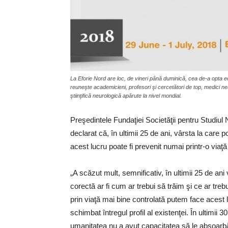
La Eforie Nord are loc, de vineri până duminică, cea de-a opta 
reuneşte academicieni, profesori şi cercetători de top, medici n
ştiinţifică neurologică apărute la nivel mondial.
Preşedintele Fundaţiei Societăţii pentru Studiul 
declarat că, în ultimii 25 de ani, vârsta la care
acest lucru poate fi prevenit numai printr-o viaţă
„A scăzut mult, semnificativ, în ultimii 25 de a
corectă ar fi cum ar trebui să trăim şi ce ar tr
prin viaţă mai bine controlată putem face acest l
schimbat întregul profil al existenţei. În ultimii
umanitatea nu a avut capacitatea să le absoarbă.