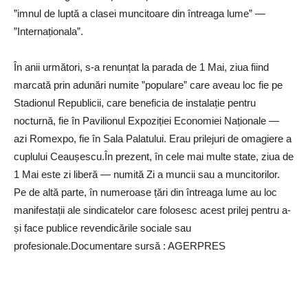
”imnul de luptă a clasei muncitoare din întreaga lume” —
”Internaționala”.
În anii următori, s-a renunțat la parada de 1 Mai, ziua fiind
marcată prin adunări numite ”populare” care aveau loc fie pe
Stadionul Republicii, care beneficia de instalație pentru
nocturnă, fie în Pavilionul Expoziției Economiei Naționale —
azi Romexpo, fie în Sala Palatului. Erau prilejuri de omagiere a
cuplului Ceaușescu.În prezent, în cele mai multe state, ziua de
1 Mai este zi liberă — numită Zi a muncii sau a muncitorilor.
Pe de altă parte, în numeroase țări din întreaga lume au loc
manifestații ale sindicatelor care folosesc acest prilej pentru a-
și face publice revendicările sociale sau
profesionale.Documentare sursă : AGERPRES