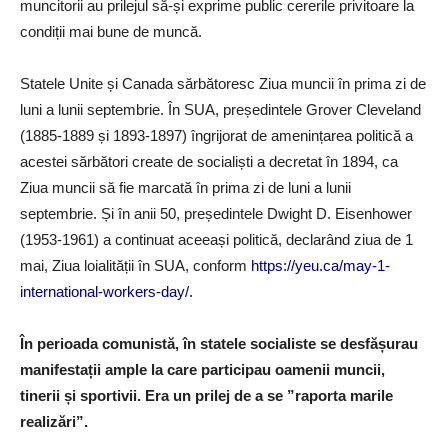
muncitorii au prilejul să-și exprime public cererile privitoare la
condiții mai bune de muncă.
Statele Unite și Canada sărbătoresc Ziua muncii în prima zi de
luni a lunii septembrie. În SUA, președintele Grover Cleveland
(1885-1889 și 1893-1897) îngrijorat de amenințarea politică a
acestei sărbători create de socialiști a decretat în 1894, ca
Ziua muncii să fie marcată în prima zi de luni a lunii
septembrie. Și în anii 50, președintele Dwight D. Eisenhower
(1953-1961) a continuat aceeași politică, declarând ziua de 1
mai, Ziua loialității în SUA, conform
https://yeu.ca/may-1-
international-workers-day/
.
În perioada comunistă, în statele socialiste se desfășurau
manifestații ample la care participau oamenii muncii,
tinerii și sportivii. Era un prilej de a se ”raporta marile
realizări”.