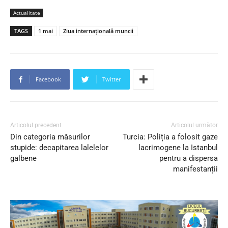
Actualitate
TAGS
1 mai
Ziua internațională muncii
Facebook
Twitter
Articolul precedent
Articolul următor
Din categoria măsurilor
Turcia: Poliția a folosit gaze
stupide: decapitarea lalelelor
lacrimogene la Istanbul
galbene
pentru a dispersa
manifestanții