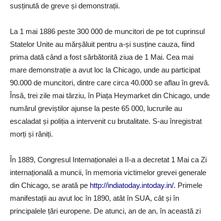
susținută de greve și demonstrații.
La 1 mai 1886 peste 300 000 de muncitori de pe tot cuprinsul
Statelor Unite au mărșăluit pentru a-și susține cauza, fiind
prima dată când a fost sărbătorită ziua de 1 Mai. Cea mai
mare demonstrație a avut loc la Chicago, unde au participat
90.000 de muncitori, dintre care circa 40.000 se aflau în grevă.
Însă, trei zile mai târziu, în Piața Heymarket din Chicago, unde
numărul greviștilor ajunse la peste 65 000, lucrurile au
escaladat și poliția a intervenit cu brutalitate. S-au înregistrat
morți și răniți.
În 1889, Congresul Internaționalei a II-a a decretat 1 Mai ca Zi
internațională a muncii, în memoria victimelor grevei generale
din Chicago, se arată pe
http://indiatoday.intoday.in/
.
Primele
manifestații au avut loc în 1890, atât în SUA, cât și în
principalele țări europene. De atunci, an de an, în această zi