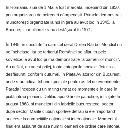
În România, ziua de 1 Mai a fost marcată, începând din 1890,
prin organizarea de petreceri câmpenești. Primele demonstrații
muncitorești organizate la noi în țară au avut loc în 1945, la
București, iar ultimele s-au desfășurat în 1971.
În 1945, în condițiile în care cel de-al Doilea Război Mondial nu
se încheiase, iar pe teritoriul României se aflau trupele
sovietice, a avut loc prima demonstrație ”a oamenilor muncii”.
Au defilat, cu acest prilej, toate categoriile sociale. Totul s-a
desfășurat, conform cutumei, în Piața Aviatorilor din București,
unde s-au ridicat tribune speciale pentru astfel de evenimente.
Parada începea cu un miting urmat de momentele în care în
piață intrau pionierii. Defilau apoi Gărzile patriotice, înființate în
august 1968, și muncitorii din fabricile bucureștene, sector
după sector. Marile cluburi sportive defilau și ele ”raportând”
succese la competițiile naționale și internaționale. Momentul
final era asigurat de așa numiții oameni de ordine care intonau