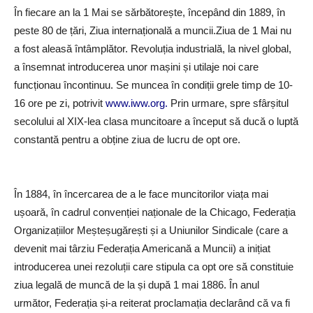
În fiecare an la 1 Mai se sărbătorește, începând din 1889, în
peste 80 de țări, Ziua internațională a muncii.Ziua de 1 Mai nu
a fost aleasă întâmplător. Revoluția industrială, la nivel global,
a însemnat introducerea unor mașini și utilaje noi care
funcționau încontinuu. Se muncea în condiții grele timp de 10-
16 ore pe zi, potrivit
www.iww.org
.
Prin urmare, spre sfârșitul
secolului al XIX-lea clasa muncitoare a început să ducă o luptă
constantă pentru a obține ziua de lucru de opt ore.
În 1884, în încercarea de a le face muncitorilor viața mai
ușoară, în cadrul convenției naționale de la Chicago, Federația
Organizațiilor Meșteșugărești și a Uniunilor Sindicale (care a
devenit mai târziu Federația Americană a Muncii) a inițiat
introducerea unei rezoluții care stipula ca opt ore să constituie
ziua legală de muncă de la și după 1 mai 1886. În anul
următor, Federația și-a reiterat proclamația declarând că va fi