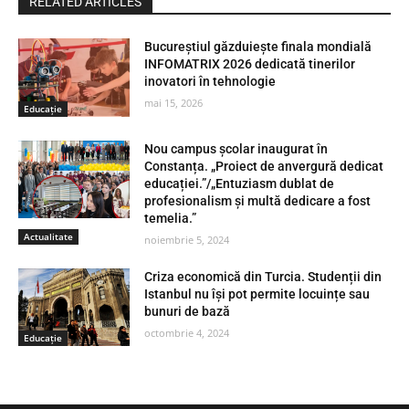
RELATED ARTICLES
Bucureștiul găzduiește finala mondială
INFOMATRIX 2026 dedicată tinerilor
inovatori în tehnologie
mai 15, 2026
Educaţie
Nou campus școlar inaugurat în
Constanța. „Proiect de anvergură dedicat
educației.”/„Entuziasm dublat de
profesionalism și multă dedicare a fost
temelia.”
Actualitate
noiembrie 5, 2024
Criza economică din Turcia. Studenții din
Istanbul nu își pot permite locuințe sau
bunuri de bază
octombrie 4, 2024
Educaţie