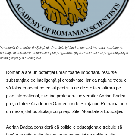
'Academia Oamenilor de Știință din România își fundamentează întreaga activitate pe
educație și cercetare, contribuind, prin programele și proiectele sale, la progresul țării pe
calea științei și a cunoașterii
România are un potențial uman foarte important, resurse
substanțiale de inteligență și creativitate, iar ca națiune trebuie
să folosim acest potențial pentru a ne dezvolta și afirma pe
plan internațional, susține profesorul universitar Adrian Badea,
președintele Academiei Oamenilor de Știință din România, într-
un mesaj dat publicității cu prilejul Zilei Mondiale a Educației.
Adrian Badea consideră că politicile educaționale trebuie să
facă o prioritate din dezvoltarea educației de calitate, din