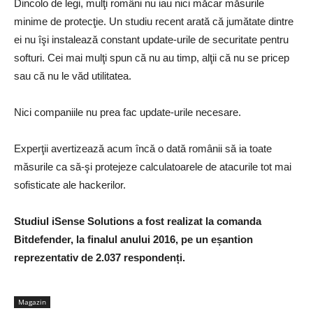
Dincolo de legi, mulţi români nu iau nici măcar măsurile
minime de protecţie. Un studiu recent arată că jumătate dintre
ei nu îşi instalează constant update-urile de securitate pentru
softuri. Cei mai mulţi spun că nu au timp, alţii că nu se pricep
sau că nu le văd utilitatea.
Nici companiile nu prea fac update-urile necesare.
Experţii avertizează acum încă o dată românii să ia toate
măsurile ca să-şi protejeze calculatoarele de atacurile tot mai
sofisticate ale hackerilor.
Studiul iSense Solutions a fost realizat la comanda
Bitdefender, la finalul anului 2016, pe un eșantion
reprezentativ de 2.037 respondenți.
Magazin