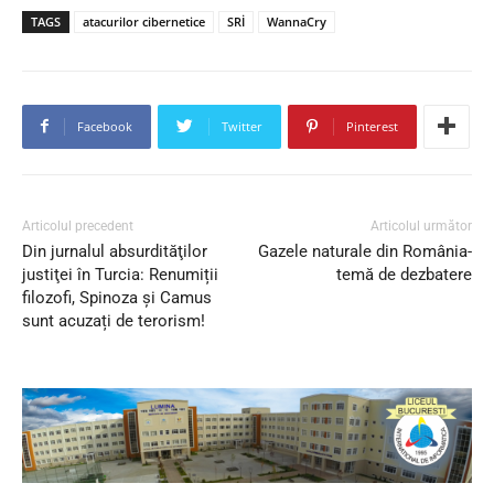
TAGS
atacurilor cibernetice
SRİ
WannaCry
Facebook
Twitter
Pinterest
Articolul precedent
Articolul următor
Din jurnalul absurdităţilor
Gazele naturale din România-
justiţei în Turcia: Renumiții
temă de dezbatere
filozofi, Spinoza și Camus
sunt acuzați de terorism!