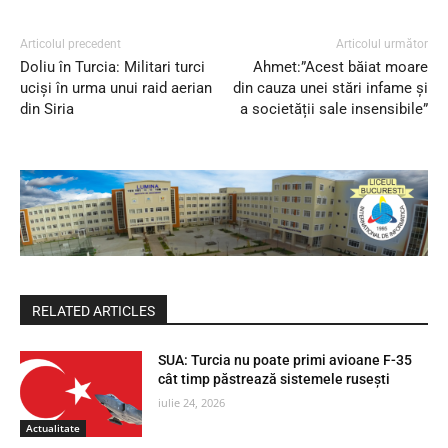
Articolul precedent
Articolul următor
Doliu în Turcia: Militari turci
Ahmet:”Acest băiat moare
uciși în urma unui raid aerian
din cauza unei stări infame și
din Siria
a societății sale insensibile”
RELATED ARTICLES
SUA: Turcia nu poate primi avioane F-35
cât timp păstrează sistemele rusești
iulie 24, 2026
Actualitate