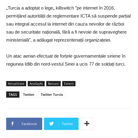
„Turcia a adoptat o lege„ killswitch ”pe internet în 2016,
permițând autorității de reglementare ICTA să suspende parțial
sau integral accesul la internet din cauza nevoilor de război
sau de securitate națională, fără a fi nevoie de supraveghere
ministerială”, a adăugat reprezentenații organizațeiei.
Un atac aerian efectuat de forțele guvernamentale siriene în
regiunea Idlib din nord-vestul Siriei a ucis 77 de soldați turci.
Actualitate
AnaSayfa
Balcani
Extern
TAGS
Twitter
Twitter Turcia
Facebook
Twitter