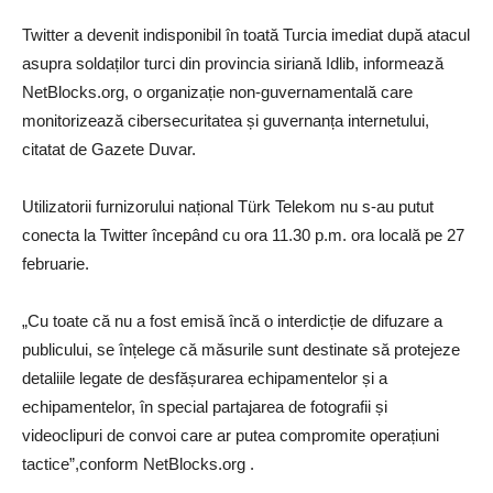
Twitter a devenit indisponibil în toată Turcia imediat după atacul
asupra soldaților turci din provincia siriană Idlib, informează
NetBlocks.org, o organizație non-guvernamentală care
monitorizează cibersecuritatea și guvernanța internetului,
citatat de Gazete Duvar.
Utilizatorii furnizorului național Türk Telekom nu s-au putut
conecta la Twitter începând cu ora 11.30 p.m. ora locală pe 27
februarie.
„Cu toate că nu a fost emisă încă o interdicție de difuzare a
publicului, se înțelege că măsurile sunt destinate să protejeze
detaliile legate de desfășurarea echipamentelor și a
echipamentelor, în special partajarea de fotografii și
videoclipuri de convoi care ar putea compromite operațiuni
tactice”,conform NetBlocks.org .