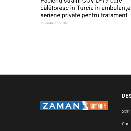
Pacienți străini COVID-19 care
călătoresc în Turcia în ambulanțe
aeriene private pentru tratament
noiembrie 16, 2020
DES
Știr
Cont