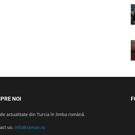
PRE NOI
F
i de actualitate din Turcia în limba română.
act us:
info@zaman.ro