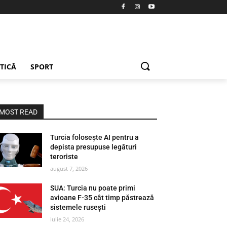
ETICĂ
SPORT
MOST READ
Turcia folosește AI pentru a
depista presupuse legături
teroriste
august 7, 2026
SUA: Turcia nu poate primi
avioane F-35 cât timp păstrează
sistemele rusești
iulie 24, 2026