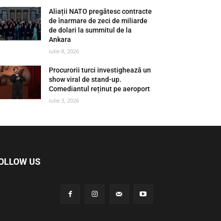
Aliații NATO pregătesc contracte
de înarmare de zeci de miliarde
de dolari la summitul de la
Ankara
iulie 8, 2026
Procurorii turci investighează un
show viral de stand-up.
Comediantul reținut pe aeroport
iulie 3, 2026
OLLOW US