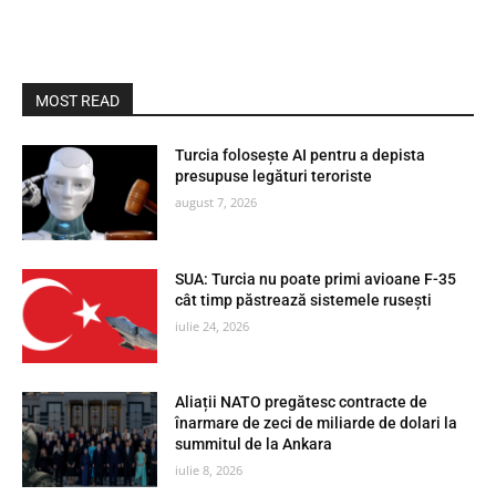
MOST READ
Turcia folosește AI pentru a depista
presupuse legături teroriste
august 7, 2026
SUA: Turcia nu poate primi avioane F-35
cât timp păstrează sistemele rusești
iulie 24, 2026
Aliații NATO pregătesc contracte de
înarmare de zeci de miliarde de dolari la
summitul de la Ankara
iulie 8, 2026