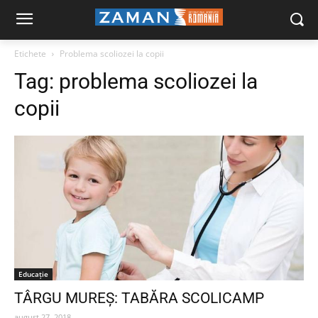
Etichete
Problema scoliozei la copii
Tag:
problema scoliozei la
copii
Educaţie
TÂRGU MUREŞ: TABĂRA SCOLICAMP
august 27, 2018