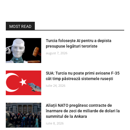
MOST READ
Turcia folosește AI pentru a depista
presupuse legături teroriste
august 7, 2026
SUA: Turcia nu poate primi avioane F-35
cât timp păstrează sistemele rusești
iulie 24, 2026
Aliații NATO pregătesc contracte de
înarmare de zeci de miliarde de dolari la
summitul de la Ankara
iulie 8, 2026