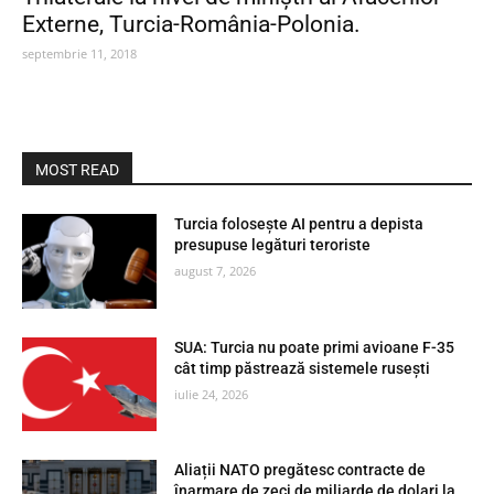
Externe, Turcia-România-Polonia.
septembrie 11, 2018
MOST READ
Turcia folosește AI pentru a depista
presupuse legături teroriste
august 7, 2026
SUA: Turcia nu poate primi avioane F-35
cât timp păstrează sistemele rusești
iulie 24, 2026
Aliații NATO pregătesc contracte de
înarmare de zeci de miliarde de dolari la