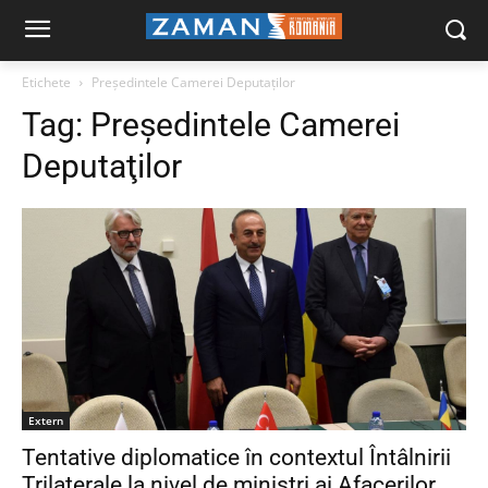
Etichete
Preşedintele Camerei Deputaţilor
Tag:
Preşedintele Camerei
Deputaţilor
Extern
Tentative diplomatice în contextul Întâlnirii
Trilaterale la nivel de miniştri ai Afacerilor