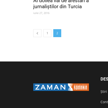
Al doilea val de arestări a
jurnaliștilor din Turcia
iulie 27, 2016
1
2
DES
Știr
Cont