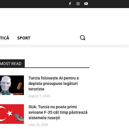
ETICĂ
SPORT
MOST READ
Turcia folosește AI pentru a
depista presupuse legături
teroriste
august 7, 2026
SUA: Turcia nu poate primi
avioane F-35 cât timp păstrează
sistemele rusești
iulie 24, 2026