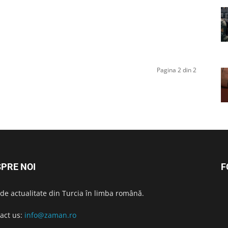
Pagina 2 din 2
PRE NOI
F
i de actualitate din Turcia în limba română.
act us:
info@zaman.ro