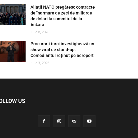
Aliații NATO pregătesc contracte
de înarmare de zeci de miliarde
de dolari la summitul de la
Ankara
iulie 8, 2026
Procurorii turci investighează un
show viral de stand-up.
Comediantul reținut pe aeroport
iulie 3, 2026
OLLOW US