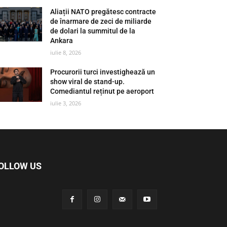
Aliații NATO pregătesc contracte
de înarmare de zeci de miliarde
de dolari la summitul de la
Ankara
iulie 8, 2026
Procurorii turci investighează un
show viral de stand-up.
Comediantul reținut pe aeroport
iulie 3, 2026
OLLOW US