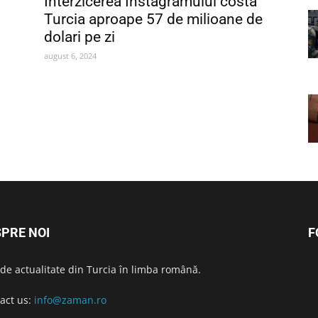
Interzicerea Instagramului costă
Turcia aproape 57 de milioane de
dolari pe zi
august 6, 2024
PRE NOI
F
i de actualitate din Turcia în limba română.
act us:
info@zaman.ro