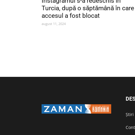
Instagramul s-a redeschis în
Turcia, după o săptămână în care
accesul a fost blocat
august 11, 2024
DES
Știr
Cont