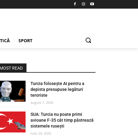
ETICĂ
SPORT
MOST READ
Turcia folosește AI pentru a
depista presupuse legături
teroriste
august 7, 2026
SUA: Turcia nu poate primi
avioane F-35 cât timp păstrează
sistemele rusești
iulie 24, 2026