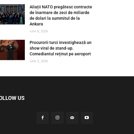
Aliații NATO pregătesc contracte
de înarmare de zeci de miliarde
de dolari la summitul de la
Ankara
iulie 8, 2026
Procurorii turci investighează un
show viral de stand-up.
Comediantul reținut pe aeroport
iulie 3, 2026
OLLOW US