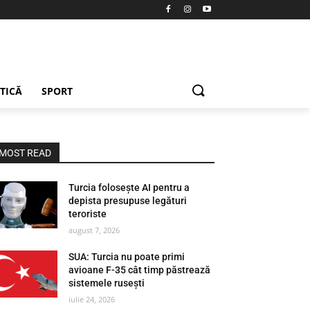
ETICĂ
SPORT
MOST READ
Turcia folosește AI pentru a
depista presupuse legături
teroriste
august 7, 2026
SUA: Turcia nu poate primi
avioane F-35 cât timp păstrează
sistemele rusești
iulie 24, 2026