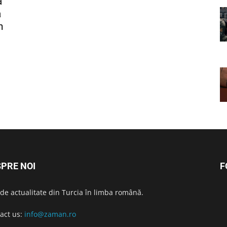
a
a
n
PRE NOI
F
i de actualitate din Turcia în limba română.
act us:
info@zaman.ro