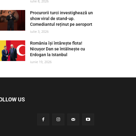
iulie 8, 2026
Procurorii turci investighează un
show viral de stand-up.
Comediantul reținut pe aeroport
iulie 3, 2026
România își întărește flota!
Nicușor Dan se întâlnește cu
Erdogan la Istanbul
iunie 19, 2026
OLLOW US