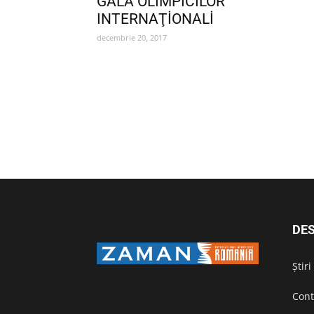
GALA OLİMPİCİLOR
INTERNAŢİONALİ
decembrie 20, 2017
DES
Știr
Cont