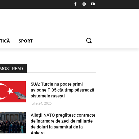
ETICĂ
SPORT
MOST READ
SUA: Turcia nu poate primi
avioane F-35 cât timp păstrează
sistemele rusești
iulie 24, 2026
Aliații NATO pregătesc contracte
de înarmare de zeci de miliarde
de dolari la summitul de la
Ankara