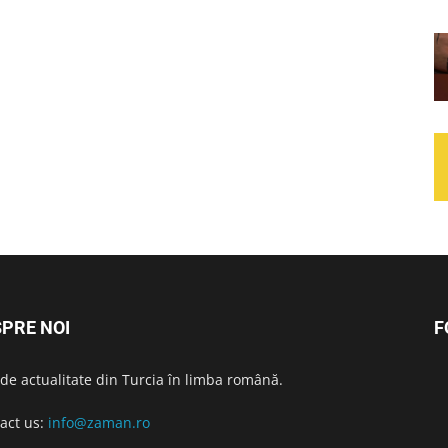
PRE NOI
F
i de actualitate din Turcia în limba română.
act us:
info@zaman.ro