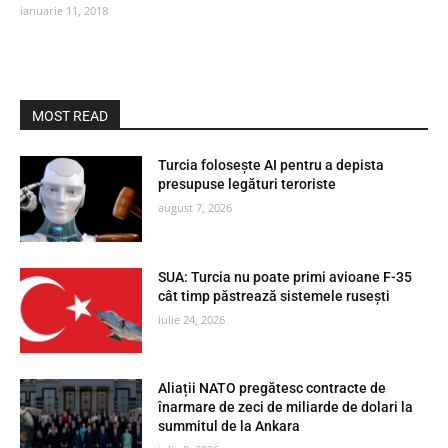
ianuarie 11, 2018
MOST READ
Turcia folosește AI pentru a depista
presupuse legături teroriste
august 7, 2026
SUA: Turcia nu poate primi avioane F-35
cât timp păstrează sistemele rusești
iulie 24, 2026
Aliații NATO pregătesc contracte de
înarmare de zeci de miliarde de dolari la
summitul de la Ankara