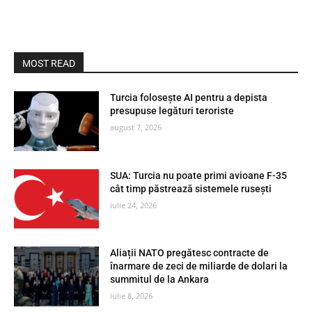
MOST READ
Turcia folosește AI pentru a depista
presupuse legături teroriste
august 7, 2026
SUA: Turcia nu poate primi avioane F-35
cât timp păstrează sistemele rusești
iulie 24, 2026
Aliații NATO pregătesc contracte de
înarmare de zeci de miliarde de dolari la
summitul de la Ankara
iulie 8, 2026