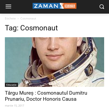
Etichete
Cosmonaut
Tag:
Cosmonaut
Educaţie
Târgu Mureş : Cosmonautul Dumitru
Prunariu, Doctor Honoris Causa
martie 15, 2017