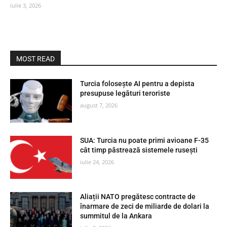
iulie 3, 2026
MOST READ
Turcia folosește AI pentru a depista
presupuse legături teroriste
august 7, 2026
SUA: Turcia nu poate primi avioane F-35
cât timp păstrează sistemele rusești
iulie 24, 2026
Aliații NATO pregătesc contracte de
înarmare de zeci de miliarde de dolari la
summitul de la Ankara