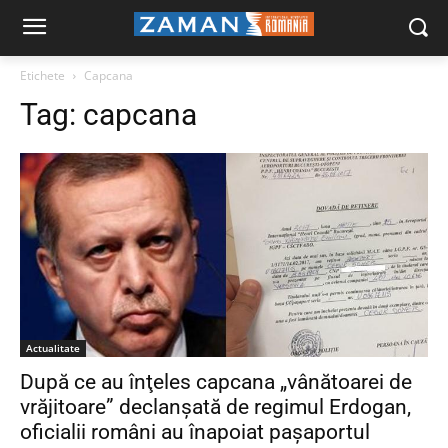
Etichete
Capcana
Tag:
capcana
Actualitate
După ce au înţeles capcana „vânătoarei de
vrăjitoare” declanşată de regimul Erdogan,
oficialii români au înapoiat pașaportul