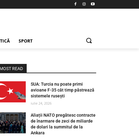
ETICĂ
SPORT
MOST READ
SUA: Turcia nu poate primi
avioane F-35 cât timp păstrează
sistemele rusești
iulie 24, 2026
Aliații NATO pregătesc contracte
de înarmare de zeci de miliarde
de dolari la summitul de la
Ankara