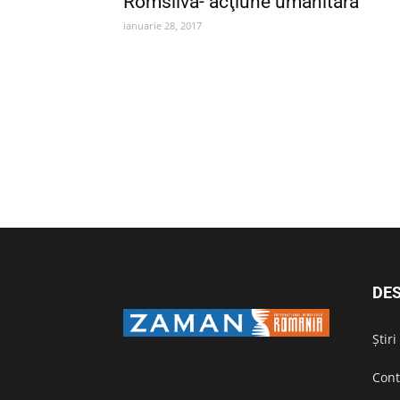
Romsilva- acţiune umanitară
ianuarie 28, 2017
DES
Știr
Cont