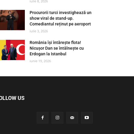
iulie 8, 2026
Procurorii turci investighează un
show viral de stand-up.
Comediantul reținut pe aeroport
iulie 3, 2026
România își întărește flota!
Nicușor Dan se întâlnește cu
Erdogan la Istanbul
iunie 19, 2026
OLLOW US