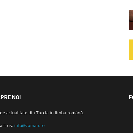
PRE NOI
F
i de actualitate din Turcia în limba română.
act us:
info@zaman.ro