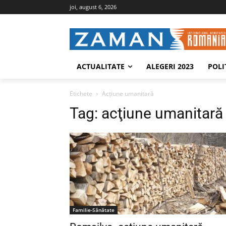
joi, august 6, 2026
ACTUALITATE
ALEGERI 2023
POLI
Etichete
Acţiune umanitară
Tag:
acţiune umanitară
Familie-Sănătate