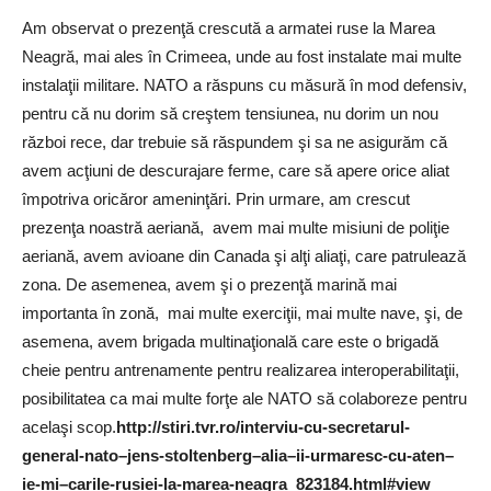
Am observat o prezenţă crescută a armatei ruse la Marea
Neagră, mai ales în Crimeea, unde au fost instalate mai multe
instalaţii militare. NATO a răspuns cu măsură în mod defensiv,
pentru că nu dorim să creştem tensiunea, nu dorim un nou
război rece, dar trebuie să răspundem şi sa ne asigurăm că
avem acţiuni de descurajare ferme, care să apere orice aliat
împotriva oricăror ameninţări. Prin urmare, am crescut
prezenţa noastră aeriană, avem mai multe misiuni de poliţie
aeriană, avem avioane din Canada şi alţi aliaţi, care patrulează
zona. De asemenea, avem şi o prezenţă marină mai
importanta în zonă, mai multe exerciţii, mai multe nave, şi, de
asemena, avem brigada multinaţională care este o brigadă
cheie pentru antrenamente pentru realizarea interoperabilitaţii,
posibilitatea ca mai multe forţe ale NATO să colaboreze pentru
acelaşi scop.
http://stiri.tvr.ro/interviu-cu-secretarul-
general-nato–jens-stoltenberg–alia–ii-urmaresc-cu-aten–
ie-mi–carile-rusiei-la-marea-neagra_823184.html#view