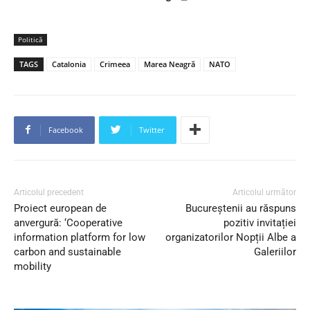
Politică
TAGS
Catalonia
Crimeea
Marea Neagră
NATO
Facebook
Twitter
Articolul precedent
Articolul următor
Proiect european de
Bucureștenii au răspuns
anvergură: ‘Cooperative
pozitiv invitației
information platform for low
organizatorilor Nopții Albe a
carbon and sustainable
Galeriilor
mobility