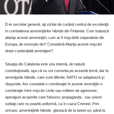
D-le secretar general, aţi vizitat de curând centrul de excelenţă
în combaterea ameninţărilor hibride din Finlanda. Cum tratează
alianţa aceste ameninţări, cum ar fi mişcările separatiste din
Europa, de exemplu din? Consideră Alianţa aceste mişcări
drept o potenţială ameniţare?
Situaţia din Catalonia este una internă, de natură
constituţională, aşa că nu voi comenta pe această temă, dar la
ameniţarile hibride, care sunt diferite, NATO se adaptează şi
răspunde. Am constatat o combinaţie în aceste ameniţări o
combinaţie între mişcări civile sau militare de agresiune,
operaţiuni acoperite care folosesc propaganda, sau uneori
soldaţi care nu poartă uniformă, ca în cazul Crimeei. Prin
urmare, ameninţările hibride glisează de la tweet-uri, până la