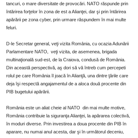
tancuri, o mare diversitate de provocări. NATO răspunde prin
întărirea forţelor în zona de est a Alianţei, dar şi prin întărirea
apărării pe zona cyber, prin urmare răspundem în mai multe
feluri.
D-le Secretar general, veţi vizita România, cu ocazia Adunării
Parlamentare NATO, veţi vizita, de asemenea, brigada
multinaţională sud-est, de la Craiova, condusă de România.
Din această perspectivă, aş dori să vă întreb cum percepeti
rolul pe care România îl joacă în Alianţă, una dintre ţările care
deja îşi respectă angajamentul de a aloca două procente din
PIB bugetului apărării.
România este un aliat cheie al NATO din mai multe motive,
România contribuie la siguranţa Alianţei, la apărarea colectivă,
în moduri diverse. Prin investirea a doua procente din PIB în
aparare, nu numai anul acesta, dar şi în următorul deceniu,