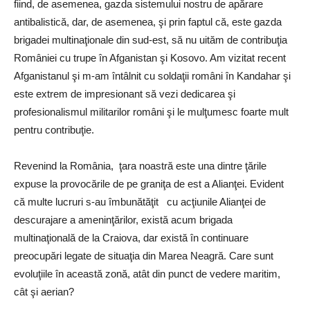
fiind, de asemenea, gazda sistemului nostru de apărare
antibalistică, dar, de asemenea, şi prin faptul că, este gazda
brigadei multinaţionale din sud-est, să nu uităm de contribuţia
României cu trupe în Afganistan şi Kosovo. Am vizitat recent
Afganistanul şi m-am întâlnit cu soldaţii români în Kandahar şi
este extrem de impresionant să vezi dedicarea şi
profesionalismul militarilor români şi le mulţumesc foarte mult
pentru contribuţie.
Revenind la România, ţara noastră este una dintre ţările
expuse la provocările de pe graniţa de est a Alianţei. Evident
că multe lucruri s-au îmbunătăţit cu acţiunile Alianţei de
descurajare a ameninţărilor, există acum brigada
multinaţională de la Craiova, dar există în continuare
preocupări legate de situaţia din Marea Neagră. Care sunt
evoluţiile în această zonă, atât din punct de vedere maritim,
cât şi aerian?