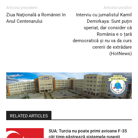
Articolul precedent
Articolul următor
Ziua Naţională a României în
Interviu cu jurnalistul Kamil
Anul Centenarului
Demirkaya: Sunt puțin
speriat, dar consider că
România e o țară
democratică și nu va da curs
cererii de extrădare
(HotNews)
RELATED ARTICLES
SUA: Turcia nu poate primi avioane F-35
cât timp păstrează sistemele rusești