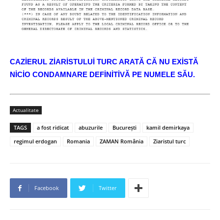
CAZİERUL ZİARİSTULUİ TURC ARATĂ CĂ NU EXİSTĂ
NİCİO CONDAMNARE DEFİNİTİVĂ PE NUMELE SĂU.
Actualitate
TAGS
a fost ridicat
abuzurile
Bucureşti
kamil demirkaya
regimul erdogan
Romania
ZAMAN România
Ziaristul turc
Facebook
Twitter