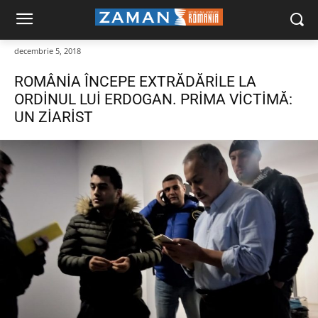
decembrie 5, 2018
ROMÂNİA ÎNCEPE EXTRĂDĂRİLE LA
ORDİNUL LUİ ERDOGAN. PRİMA VİCTİMĂ:
UN ZİARİST