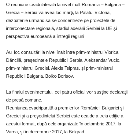
O reuniune cvadrilaterală la nivel înalt România – Bulgaria –
Grecia – Serbia va avea loc marţi, la Palatul Victoria,
dezbaterile urmând să se concentreze pe proiectele de
interconectare regională, stadiul aderării Serbiei la UE şi
perspectiva europeană a întregii regiuni
Au loc consultări la nivel înalt între prim-ministrul Viorica
Dăncilă, preşedintele Republicii Serbia, Aleksandar Vucic,
prim-ministrul Greciei, Alexis Tsipras, şi prim-ministrul
Republicii Bulgaria, Boiko Borisov.
La finalul evenimentului, cei patru oficiali vor susţine declaraţii
de presă comune.
Reuniunea cvadripartită a premierilor României, Bulgariei şi
Greciei şi a preşedintelui Serbiei este cea de a treia ediţie a
acestui format, după cele organizate în octombrie 2017, la
Varna, şi în decembrie 2017, la Belgrad.