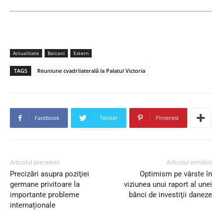
Actualitate
Balcani
Extern
TAGS
Reuniune cvadrilaterală la Palatul Victoria
Facebook
Twitter
Pinterest
Articolul precedent
Articolul următor
Precizări asupra poziţiei
Optimism pe vârste în
germane privitoare la
viziunea unui raport al unei
importante probleme
bănci de investiţii daneze
internaționale