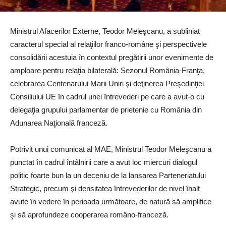
Ministrul Afacerilor Externe, Teodor Meleşcanu, a subliniat
caracterul special al relaţiilor franco-române şi perspectivele
consolidării acestuia în contextul pregătirii unor evenimente de
amploare pentru relaţia bilaterală: Sezonul România-Franţa,
celebrarea Centenarului Marii Uniri şi deţinerea Preşedinţiei
Consiliului UE în cadrul unei întrevederi pe care a avut-o cu
delegaţia grupului parlamentar de prietenie cu România din
Adunarea Naţională franceză.
Potrivit unui comunicat al MAE, Ministrul Teodor Meleşcanu a
punctat în cadrul întâlnirii care a avut loc miercuri dialogul
politic foarte bun la un deceniu de la lansarea Parteneriatului
Strategic, precum şi densitatea întrevederilor de nivel înalt
avute în vedere în perioada următoare, de natură să amplifice
şi să aprofundeze cooperarea româno-franceză.