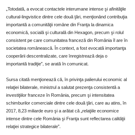
„Totodată, a evocat contactele interumane intense şi afinităţile
cultural-lingvistice dintre cele două ţări, menţionând contribuţia
importantă a comunităţii române din Franţa la dinamica
economică, socială şi culturală din Hexagon, precum şi rolul
consistent pe care comunitatea franceză din România îl are în
societatea românească. În context, a fost evocată importanţa
cooperării descentralizate, care înregistrează deja o
importantă tradiţie”, se arată în comunicat.
Sursa citată menţionează că, în privinţa palierului economic al
relaţiei bilaterale, ministrul a salutat prezenţa consistentă a
investiţiilor franceze în România, precum şi intensitatea
schimburilor comerciale dintre cele două ţări, care au atins, în
2017, 8,23 miliarde euro şi a arătat că „relaţiile economice
intense dintre cele România şi Franţa sunt reflectarea calităţii
relaţiei strategice bilaterale”.