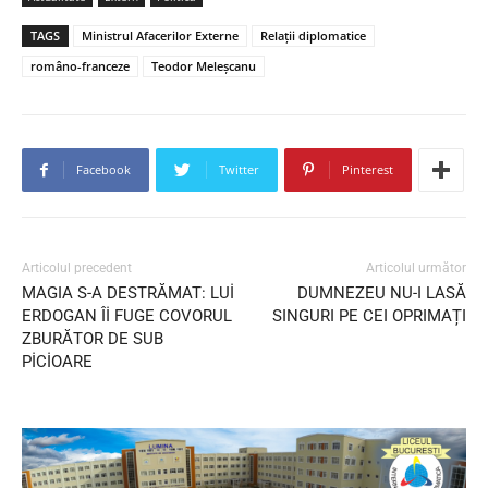
TAGS
Ministrul Afacerilor Externe
Relații diplomatice
româno-franceze
Teodor Meleşcanu
Facebook
Twitter
Pinterest
Articolul precedent
Articolul următor
MAGIA S-A DESTRĂMAT: LUİ
DUMNEZEU NU-I LASĂ
ERDOGAN Îİ FUGE COVORUL
SINGURI PE CEI OPRIMAȚI
ZBURĂTOR DE SUB
PİCİOARE