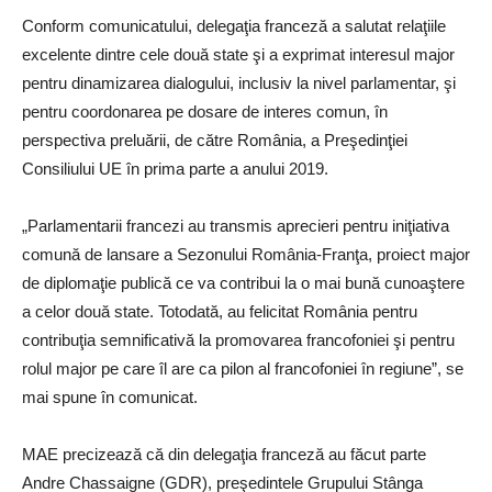
Conform comunicatului, delegaţia franceză a salutat relaţiile
excelente dintre cele două state şi a exprimat interesul major
pentru dinamizarea dialogului, inclusiv la nivel parlamentar, şi
pentru coordonarea pe dosare de interes comun, în
perspectiva preluării, de către România, a Preşedinţiei
Consiliului UE în prima parte a anului 2019.
„Parlamentarii francezi au transmis aprecieri pentru iniţiativa
comună de lansare a Sezonului România-Franţa, proiect major
de diplomaţie publică ce va contribui la o mai bună cunoaştere
a celor două state. Totodată, au felicitat România pentru
contribuţia semnificativă la promovarea francofoniei şi pentru
rolul major pe care îl are ca pilon al francofoniei în regiune”, se
mai spune în comunicat.
MAE precizează că din delegaţia franceză au făcut parte
Andre Chassaigne (GDR), preşedintele Grupului Stânga