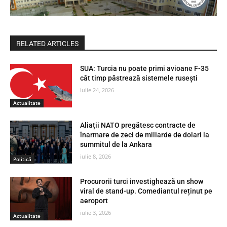
RELATED ARTICLES
SUA: Turcia nu poate primi avioane F-35
cât timp păstrează sistemele rusești
iulie 24, 2026
Actualitate
Aliații NATO pregătesc contracte de
înarmare de zeci de miliarde de dolari la
summitul de la Ankara
iulie 8, 2026
Politică
Procurorii turci investighează un show
viral de stand-up. Comediantul reținut pe
aeroport
iulie 3, 2026
Actualitate