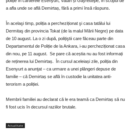
poliție în cartierele Esenyurt, Vatan și Gayrettepe, în scopul de
a afla unde se află Demirtaș, fără a primi însă răspuns.
În acelaşi timp, poliția a percheziționat şi casa tatălui lui
Dermitaş din provincia Tokat (de la malul Mării Negre) pe data
de 10 august. La o zi după, polițiştii care făceau parte din
Departamentul de Poliție de la Ankara, i-au percheziționat casa
din nou, pe 11 august. Se pare că aceștia nu au fost informați
de reținerea lui Demirtaș. În cursul aceleiași zile, poliția din
Esenyurt a anunţat – ca urmare a unei plângeri depuse de
familie – că Demirtaș se află în custodie la unitatea anti-
terorism a poliției.
Membrii familiei au declarat că le era teamă ca Demirtaș să nu
fi fost ucis în decursul raziilor brutale.
Actualitate