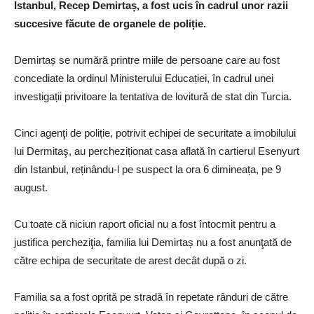
Istanbul, Recep Demirtaș, a fost ucis în cadrul unor razii
succesive făcute de organele de poliție.
Demirtaș se numără printre miile de persoane care au fost
concediate la ordinul Ministerului Educației, în cadrul unei
investigații privitoare la tentativa de lovitură de stat din Turcia.
Cinci agenţi de poliție, potrivit echipei de securitate a imobilului
lui Dermitaş, au percheziționat casa aflată în cartierul Esenyurt
din Istanbul, reținându-l pe suspect la ora 6 dimineața, pe 9
august.
Cu toate că niciun raport oficial nu a fost întocmit pentru a
justifica percheziţia, familia lui Demirtaș nu a fost anunţată de
către echipa de securitate de arest decât după o zi.
Familia sa a fost oprită pe stradă în repetate rânduri de către