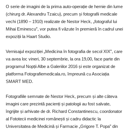
O serie de imagini de la prima auto-operație de hernie din lume
(chirurg dr. Alexandru Tzaicu), precum și fotografii medicale
vechi (1890 – 1910) realizate de Nestor Heck, „fotograful lui
Mihai Eminescu”, vor putea fi văzute în premieră în cadrul unei
expoziții la Haart Studio.
Vernisajul expoziției „Medicina în fotografia de secol XIX”, care
va avea loc vineri, 30 septembrie, la ora 19,00, face parte din
programul Nopții Albe a Galeriilor 2016 și este organizat de
platforma Fotografiemedicala.ro, împreună cu Asociația
SMART MED.
Fotografiile semnate de Nestor Heck, precum și alte câteva
imagini care prezintă pacienți și patologii au fost salvate,
îngrijite și arhivate de dr. Richard Constantinescu, coordonator
al Fototecii medicinei românești și cadru didactic la
Universitatea de Medicină și Farmacie „Grigore T. Popa” din