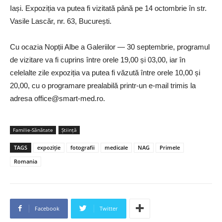
Iași. Expoziția va putea fi vizitată până pe 14 octombrie în str.
Vasile Lascăr, nr. 63, București.
Cu ocazia Nopții Albe a Galeriilor — 30 septembrie, programul
de vizitare va fi cuprins între orele 19,00 și 03,00, iar în
celelalte zile expoziția va putea fi văzută între orele 10,00 și
20,00, cu o programare prealabilă printr-un e-mail trimis la
adresa
office@smart-med.ro
.
Familie-Sănătate
Ştiinţă
TAGS
expoziție
fotografii
medicale
NAG
Primele
Romania
Facebook
Twitter