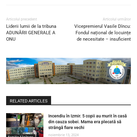
Articolul precedent
Articolul următor
Liderii lumii de la tribuna
Vicepremierul Vasile Dîncu:
ADUNĂRII GENERALE A
Fondul național de locuințe
ONU
de necesitate – insuficient
RELATED ARTICLES
Incendiu în Izmir. 5 copii au murit în casă
din cauza sobei. Mama era plecată să
strângă fiare vechi
noiembrie 13, 2024
Familie-Sănătate