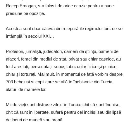
Recep Erdogan, s-a folosit de orice ocazie pentru a pune
presiune pe opoziție.
Acestea sunt doar câteva dintre epurările regimului turc ce se
întâmplă în secolul XXI…
Profesori, jurnaliști, judecători, oameni de știință, oameni de
afaceri, femei din mediul de stat, privat sau chiar casnice, au
fost arestați, persecutați, supuși abuzurilor fizice și psihice,
chiar și torturați. Mai mult, în momentul de față vorbim despre
703 bebeluși și copii care se află în închisorile din Turcia,
alături de mamele lor.
Mii de vieți sunt distruse zilnic în Turcia: chit că sunt închise,
chit că sunt în libertate, suferă pentru cei închiși sau din lipsă
de locuri de muncă sau hrană.