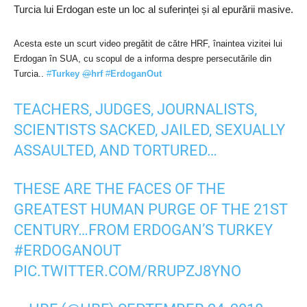
Turcia lui Erdogan este un loc al suferinței și al epurării masive.
Acesta este un scurt video pregătit de către HRF, înaintea vizitei lui
Erdogan în SUA, cu scopul de a informa
despre persecutările din
Turcia..
#
Turkey
@
hrf
#
ErdoganOut
TEACHERS, JUDGES, JOURNALISTS,
SCIENTISTS SACKED, JAILED, SEXUALLY
ASSAULTED, AND TORTURED…
THESE ARE THE FACES OF THE
GREATEST HUMAN PURGE OF THE 21ST
CENTURY…FROM ERDOGAN’S TURKEY
#ERDOGANOUT
PIC.TWITTER.COM/RRUPZJ8YNO