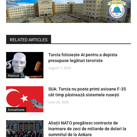
RELATED ARTICLES
Turcia folosește AI pentru a depista
presupuse legături teroriste
august 7, 2026
Politică
SUA: Turcia nu poate primi avioane F-35
cât timp păstrează sistemele rusești
iulie 24, 2026
Actualitate
Aliații NATO pregătesc contracte de
înarmare de zeci de miliarde de dolari la
summitul de la Ankara