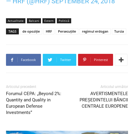
— HRF (@HRF)
SEPTEMBER 24, 2018
Actualitate
Balcani
Extern
Politică
TAGS
de opoziție
HRF
Persecuţiile
regimul erdogan
Turcia
Facebook
Twitter
Pinterest
Articolul precedent
Articolul următor
Forumul CEPA: „Beyond 2%:
AVERTISMENTELE
Quantity and Quality in
PREȘEDINTELUI BĂNCII
European Defense
CENTRALE EUROPENE
Investments”